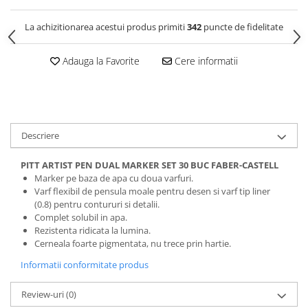
Clairefontaine
La achizitionarea acestui produs primiti
342
puncte de fidelitate
Lyra
Aristo
Adauga la Favorite
Cere informatii
Elmers
Fara
Standardgraph
Descriere
Panini
World Cup 2026
PITT ARTIST PEN DUAL MARKER SET 30 BUC FABER-CASTELL
Papermate
Marker pe baza de apa cu doua varfuri.
Varf flexibil de pensula moale pentru desen si varf tip liner
Pilot
(0.8) pentru contururi si detalii.
Complet solubil in apa.
Precision
Rezistenta ridicata la lumina.
Cerneala foarte pigmentata, nu trece prin hartie.
Informatii conformitate produs
Review-uri
(0)