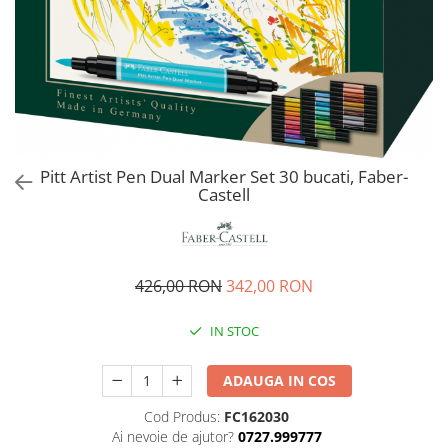
EberhardFaber
Radiere
Graf von Faber-Castell
Corectoare, Lipici
Molotow
Caiete si Blocuri desen
Pelikan
Penare si Rucsaci
Rotring
Markere Machiaj
Herlitz
Rigle echere
Pitt Artist Pen Dual Marker Set 30 bucati, Faber-
Kreul
Castell
Leuchtturm1917
Penac
Consumabile
426,00 RON
342,00 RON
Schneider
IN STOC
Sharpie
Mont Marte
ADAUGA IN COS
Oxford
Cod Produs:
FC162030
M+R
Ai nevoie de ajutor?
0727.999777