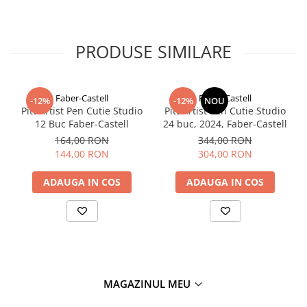
PRODUSE SIMILARE
Faber-Castell
Faber-Castell
-12%
-12%
NOU
Pitt Artist Pen Cutie Studio
Pitt Artist Pen Cutie Studio
12 Buc Faber-Castell
24 buc, 2024, Faber-Castell
164,00 RON
344,00 RON
144,00 RON
304,00 RON
ADAUGA IN COS
ADAUGA IN COS
MAGAZINUL MEU