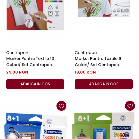
EberhardFaber
Foarfeci
Graf von Faber-Castell
Radiere
Molotow
Corectoare, Lipici
Pelikan
Caiete si Blocuri desen
Rotring
Penare si Rucsaci
Herlitz
Markere Machiaj
Centropen
Centropen
Kreul
Marker Pentru Textile 10
Marker Pentru Textile 6
Rigle echere
Culori/ Set Centropen
Culori/ Set Centopen
Leuchtturm1917
29,00 RON
19,00 RON
Penac
ADAUGA IN COS
ADAUGA IN COS
Consumabile
Schneider
Sharpie
Mont Marte
Oxford
M+R