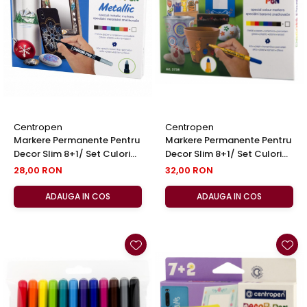
Clairefontaine
Lyra
Aristo
Elmers
Fara
Standardgraph
Centropen
Centropen
Panini
Markere Permanente Pentru
Markere Permanente Pentru
Decor Slim 8+1/ Set Culori
Decor Slim 8+1/ Set Culori
World Cup 2026
Metalice 2737Centropen
2738 Centropen
28,00 RON
32,00 RON
Papermate
Pilot
ADAUGA IN COS
ADAUGA IN COS
Precision