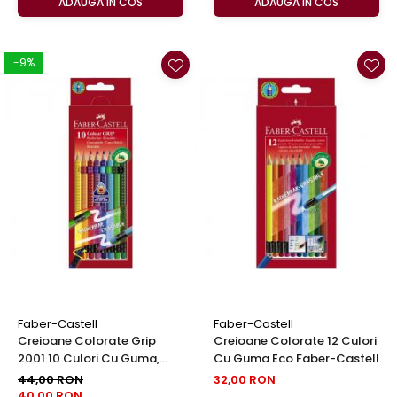
ADAUGA IN COS
ADAUGA IN COS
-9%
Faber-Castell
Faber-Castell
Creioane Colorate Grip
Creioane Colorate 12 Culori
2001 10 Culori Cu Guma,
Cu Guma Eco Faber-Castell
Faber-Castell
44,00 RON
32,00 RON
40,00 RON