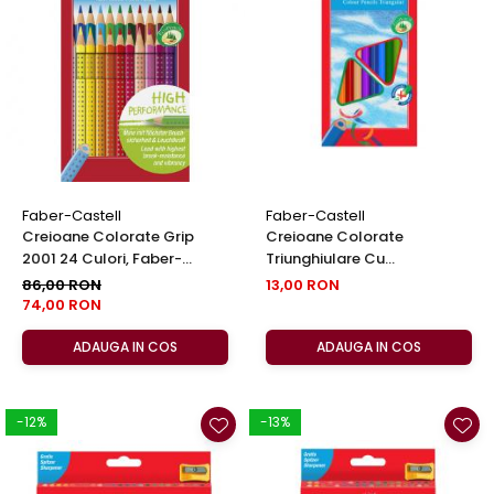
EberhardFaber
Foarfeci
Graf von Faber-Castell
Radiere
Molotow
Corectoare, Lipici
Pelikan
Caiete si Blocuri desen
Rotring
Penare si Rucsaci
Herlitz
Markere Machiaj
Kreul
Rigle echere
Faber-Castell
Faber-Castell
Creioane Colorate Grip
Creioane Colorate
Leuchtturm1917
2001 24 Culori, Faber-
Triunghiulare Cu
Penac
Castell
Ascutitoare Eco 12 Culori
86,00 RON
13,00 RON
Faber-Castell
74,00 RON
Consumabile
Schneider
ADAUGA IN COS
ADAUGA IN COS
Sharpie
Mont Marte
-12%
-13%
Oxford
M+R