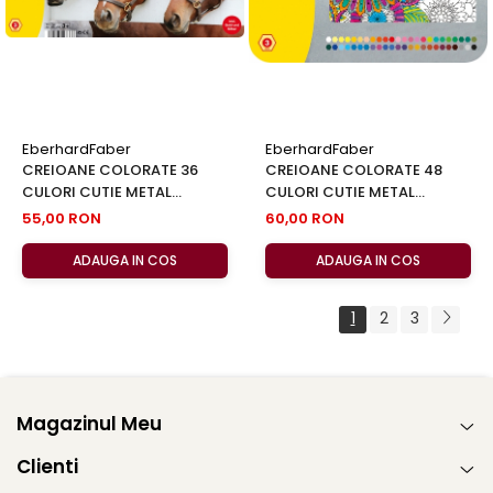
EberhardFaber
EberhardFaber
CREIOANE COLORATE 36
CREIOANE COLORATE 48
CULORI CUTIE METAL
CULORI CUTIE METAL
EBERHARD FABER
EBERHARD FABER
55,00 RON
60,00 RON
ADAUGA IN COS
ADAUGA IN COS
1
2
3
Magazinul Meu
Clienti