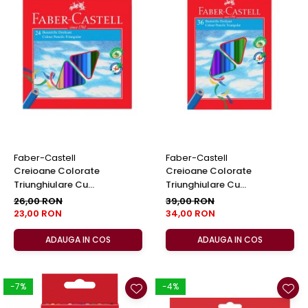
Clairefontaine
Lyra
Aristo
Elmers
Fara
Standardgraph
Panini
World Cup 2026
Faber-Castell
Faber-Castell
Creioane Colorate
Creioane Colorate
Papermate
Triunghiulare Cu
Triunghiulare Cu
Pilot
Ascutitoare Eco 24 Culori
Ascutitoare Eco 36 Culori
26,00 RON
39,00 RON
Faber-Castell
Faber-Castell
23,00 RON
34,00 RON
Precision
ADAUGA IN COS
ADAUGA IN COS
-7%
-4%