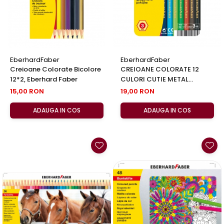
EberhardFaber
EberhardFaber
Creioane Colorate Bicolore
CREIOANE COLORATE 12
12*2, Eberhard Faber
CULORI CUTIE METAL
EBERHARD FABER
15,00 RON
19,00 RON
ADAUGA IN COS
ADAUGA IN COS