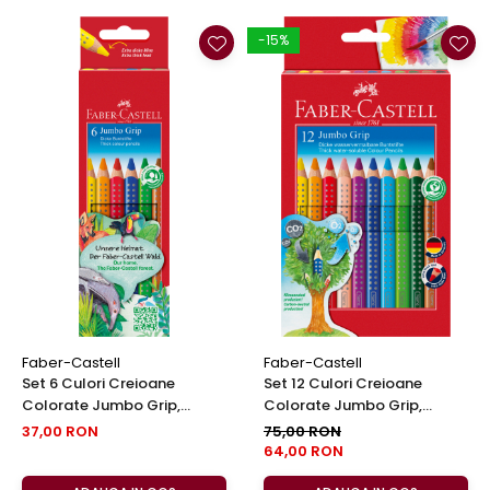
-15%
Faber-Castell
Faber-Castell
Set 6 Culori Creioane
Set 12 Culori Creioane
Colorate Jumbo Grip,
Colorate Jumbo Grip,
Faber-Castell
Faber-Castell
37,00 RON
75,00 RON
64,00 RON