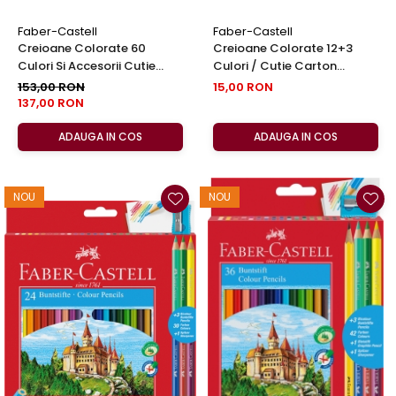
Faber-Castell
Faber-Castell
Creioane Colorate 60
Creioane Colorate 12+3
Culori Si Accesorii Cutie
Culori / Cutie Carton
Metal Faber-Castell
Faber-Castell
153,00 RON
15,00 RON
137,00 RON
ADAUGA IN COS
ADAUGA IN COS
NOU
NOU