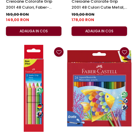
Creioane Colorate Grip
Creioane Colorate Grip
2001 48 Culori, Faber-
2001 48 Culori Cutie Metal,
Castell
Faber-Castell
169,00 RON
199,00 RON
149,00 RON
178,00 RON
ADAUGA IN COS
ADAUGA IN COS