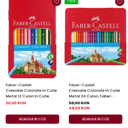
-16%
Faber-Castell
Faber-Castell
Creioane Colorate In Cutie
Creioane Colorate In Cutie
Metal 12 Culori In Cutie
Metal 24 Culori, Faber-
Metal Faber-Castell
Castell
30,00 RON
58,00 RON
49,00 RON
ADAUGA IN COS
ADAUGA IN COS