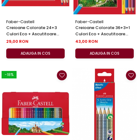
Faber-Castell
Faber-Castell
Creioane Colorate 24+3
Creioane Colorate 36+3+1
Culori Eco + Ascutitoare
Culori Eco + Ascutitoare
Faber-Castell
Faber-Castell
29,00 RON
43,00 RON
ADAUGA IN COS
ADAUGA IN COS
-18%