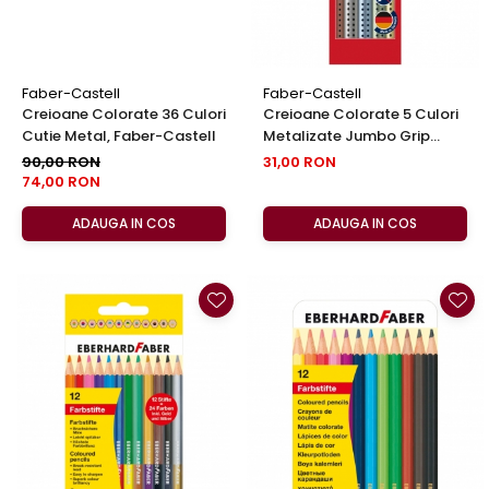
Faber-Castell
Faber-Castell
Creioane Colorate 36 Culori
Creioane Colorate 5 Culori
Cutie Metal, Faber-Castell
Metalizate Jumbo Grip
Faber-Castell
90,00 RON
31,00 RON
74,00 RON
ADAUGA IN COS
ADAUGA IN COS