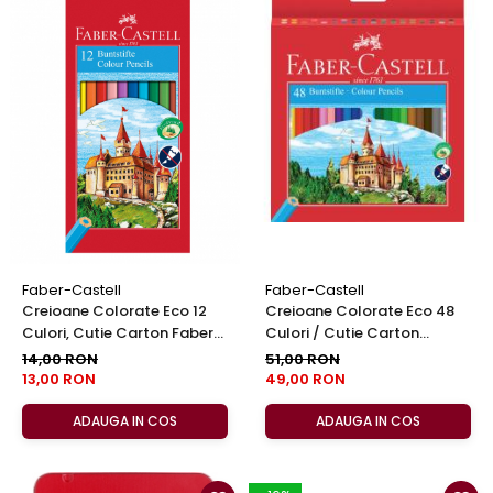
Faber-Castell
Faber-Castell
Creioane Colorate Eco 12
Creioane Colorate Eco 48
Culori, Cutie Carton Faber-
Culori / Cutie Carton
Castell
Faber-Castell
14,00 RON
51,00 RON
13,00 RON
49,00 RON
ADAUGA IN COS
ADAUGA IN COS