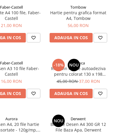
Faber-Castell
Tombow
te A4 100 file, Faber-
Hartie pentru grafica format
Castell
A4, Tombow
21,00 RON
56,00 RON
GA IN COS
ADAUGA IN COS
Faber-Castell
Carioca
-18%
NOU
en A3 10 file Faber-
Rola din hartie autoadeziva
Castell
pentru colorat 130 x 198
cm/rola Jungle, CARIOCA
16,00 RON
45,00 RON
37,00 RON
GA IN COS
ADAUGA IN COS
Aurora
Derwent
NOU
en A4, 20 file hartie
Bloc de Desen A4 300 GR 12
asortate - 120g/mp,
File Baza Apa, Derwent