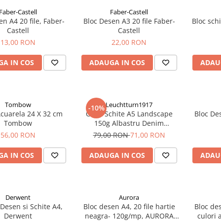
Faber-Castell
Faber-Castell
en A4 20 file, Faber-
Bloc Desen A3 20 file Faber-
Bloc schi
Castell
Castell
13,00 RON
22,00 RON
A IN COS
ADAUGA IN COS
ADAU
Tombow
Leuchtturn1917
-10%
Acuarela 24 X 32 cm
Caiet Schite A5 Landscape
Bloc Des
Tombow
150g Albastru Denim
Leuchtturm1917
56,00 RON
79,00 RON
71,00 RON
A IN COS
ADAUGA IN COS
ADAU
Derwent
Aurora
Desen si Schite A4,
Bloc desen A4, 20 file hartie
Bloc des
Derwent
neagra- 120g/mp, AURORA
culori 