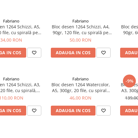
Fabriano
Fabriano
en 1264 Schizzi, A5,
Bloc desen 1264 Schizzi, A4,
Bloc des
 file, cu spirală pe
90gr, 120 file, cu spirală pe
90gr, 6
țime, Fabriano
lățime, Fabriano
lun
34,00 RON
50,00 RON
A IN COS
ADAUGA IN COS
ADAU
Fabriano
Fabriano
-9%
en 1264 Schizzi, A3,
Bloc desen 1264 Watercolor,
Bloc des
20 file, cu spirală,
A5, 300gr, 20 file, cu spirală
A3, 300g
Fabriano
Fabriano
110,00 RON
46,00 RON
139,0
A IN COS
ADAUGA IN COS
ADAU