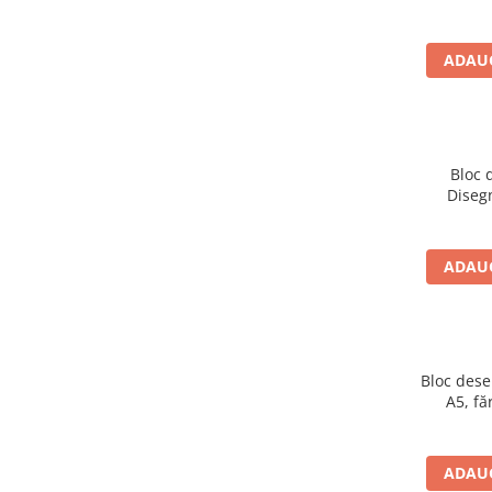
Clairefontaine
Lyra
ADAUG
Aristo
Elmers
Fara
Bloc 
Standardgraph
Disegn
Panini
World Cup 2026
ADAUG
Papermate
Pilot
Precision
Bloc dese
A5, fă
ADAUG