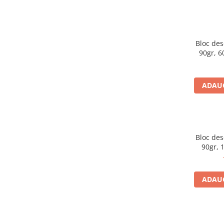
Bloc des
90gr, 60
lă
ADAUG
Bloc des
90gr, 1
ADAUG