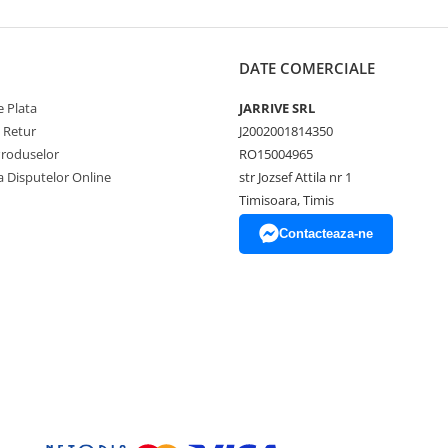
DATE COMERCIALE
 Plata
JARRIVE SRL
e Retur
J2002001814350
Produselor
RO15004965
a Disputelor Online
str Jozsef Attila nr 1
Timisoara, Timis
Contacteaza-ne