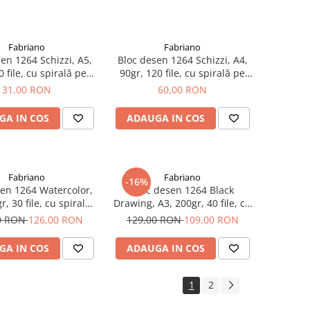
Fabriano
Fabriano
en 1264 Schizzi, A5,
Bloc desen 1264 Schizzi, A4,
0 file, cu spirală pe
90gr, 120 file, cu spirală pe
gime, Fabriano
lungime, Fabriano
31,00 RON
60,00 RON
GA IN COS
ADAUGA IN COS
Fabriano
Fabriano
-16%
en 1264 Watercolor,
Bloc desen 1264 Black
r, 30 file, cu spirală
Drawing, A3, 200gr, 40 file, cu
Fabriano
spirală, Fabriano
0 RON
126,00 RON
129,00 RON
109,00 RON
GA IN COS
ADAUGA IN COS
1
2