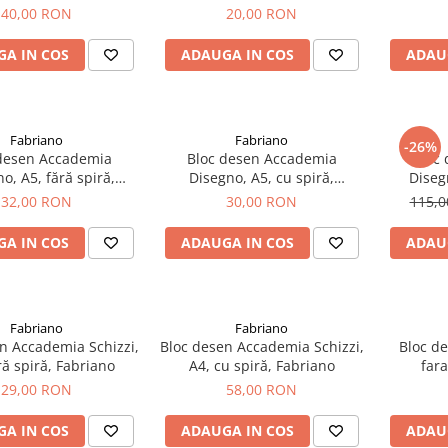
Raphael
AU
40,00 RON
20,00 RON
A IN COS
ADAUGA IN COS
ADAU
Fabriano
Fabriano
-26%
desen Accademia
Bloc desen Accademia
Bloc
o, A5, fără spiră,
Disegno, A5, cu spiră,
Disegn
Fabriano
Fabriano
32,00 RON
30,00 RON
115,
A IN COS
ADAUGA IN COS
ADAU
Fabriano
Fabriano
n Accademia Schizzi,
Bloc desen Accademia Schizzi,
Bloc de
ră spiră, Fabriano
A4, cu spiră, Fabriano
fara
29,00 RON
58,00 RON
A IN COS
ADAUGA IN COS
ADAU