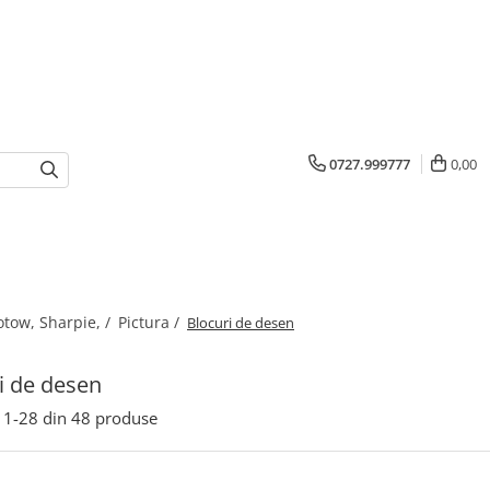
0727.999777
0,00
otow, Sharpie, /
Pictura /
Blocuri de desen
i de desen
1-
28
din
48
produse