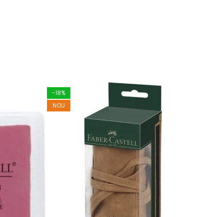
-18%
-16
NOU