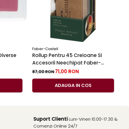
Faber-Castell
Fa
Diverse
Rollup Pentru 45 Creioane Si
Se
Accesorii Neechipat Faber-
9
Castell
71,00 RON
87,00 RON
32
ADAUGA IN COS
Suport Clienti
Luni-Vineri 10.00-17.30 &
Comenzi Online 24/7