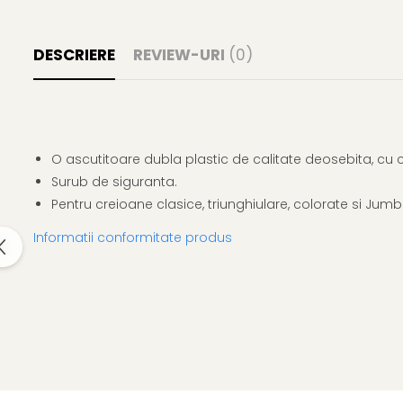
Clairefontaine
Lyra
DESCRIERE
REVIEW-URI
(0)
Aristo
Elmers
Fara
Standardgraph
O ascutitoare dubla plastic de calitate deosebita, cu c
Panini
Surub de siguranta.
Pentru creioane clasice, triunghiulare, colorate si Jumb
World Cup 2026
Papermate
Informatii conformitate produs
Pilot
Precision