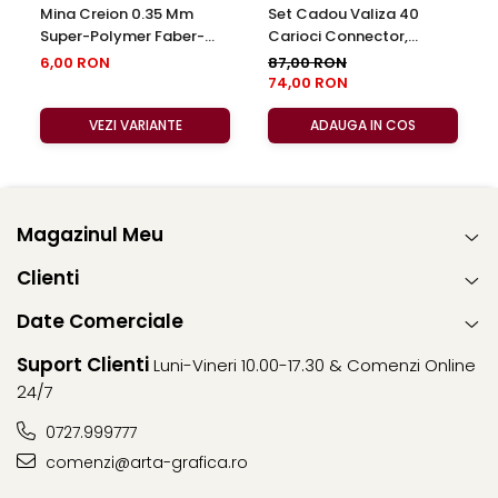
Mina Creion 0.35 Mm
Set Cadou Valiza 40
Super-Polymer Faber-
Carioci Connector,
Castell
Faber-Castell
6,00 RON
87,00 RON
74,00 RON
VEZI VARIANTE
ADAUGA IN COS
Magazinul Meu
Clienti
Date Comerciale
Suport Clienti
Luni-Vineri 10.00-17.30 & Comenzi Online
24/7
0727.999777
comenzi@arta-grafica.ro