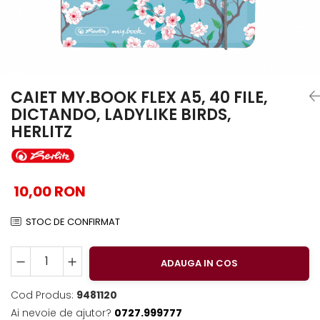
EberhardFaber
Foarfeci
Graf von Faber-Castell
Radiere
Molotow
Corectoare, Lipici
Pelikan
Caiete si Blocuri desen
Rotring
Penare si Rucsaci
CAIET MY.BOOK FLEX A5, 40 FILE,
DICTANDO, LADYLIKE BIRDS,
Herlitz
Markere Machiaj
HERLITZ
Kreul
Rigle echere
Leuchtturm1917
Penac
10,00 RON
Consumabile
Schneider
STOC DE CONFIRMAT
Sharpie
Mont Marte
ADAUGA IN COS
Oxford
Cod Produs:
9481120
M+R
Ai nevoie de ajutor?
0727.999777