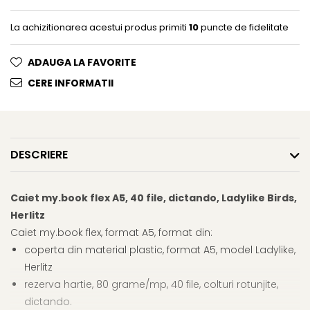
Clairefontaine
La achizitionarea acestui produs primiti
10
puncte de fidelitate
Lyra
Aristo
ADAUGA LA FAVORITE
Elmers
CERE INFORMATII
Fara
Standardgraph
Panini
DESCRIERE
World Cup 2026
Papermate
Caiet my.book flex A5, 40 file, dictando, Ladylike Birds,
Pilot
Herlitz
Precision
Caiet my.book flex, format A5, format din:
coperta din material plastic, format A5, model Ladylike,
Herlitz
rezerva hartie, 80 grame/mp, 40 file, colturi rotunjite,
dictando.