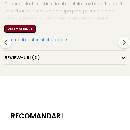
Coperta, elasticul si interiorul caietelor my.book flex pot fi
schimbate si amestecate dupa plac, pentru crearea
caietului perfect cu grad maxim de personalizare!
VEZI MAI MULT
Informatii conformitate produs
REVIEW-URI
(0)
RECOMANDARI