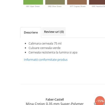
Distribuie
pe
Facebook
Review-uri
(0)
Descriere
Calimara cerneala 75 ml
Culoare cerneala verde
Cerneala rezistenta la lumina si apa
Informatii conformitate produs
Faber-Castell
-15%
Mina Creion 0.35 mm Super-Polymer
Set cad