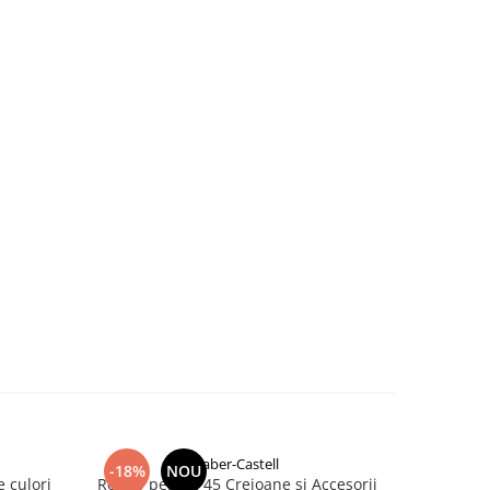
Faber-Castell
-18%
NOU
-16%
e culori
Rollup pentru 45 Creioane si Accesorii
Set 6 Bu