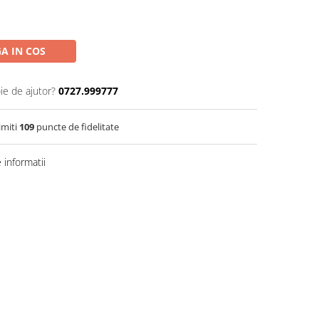
A IN COS
ie de ajutor?
0727.999777
imiti
109
puncte de fidelitate
informatii