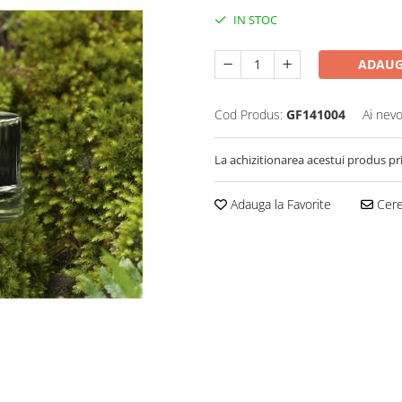
IN STOC
ADAUG
Cod Produs:
GF141004
Ai nevo
La achizitionarea acestui produs pr
Adauga la Favorite
Cere 