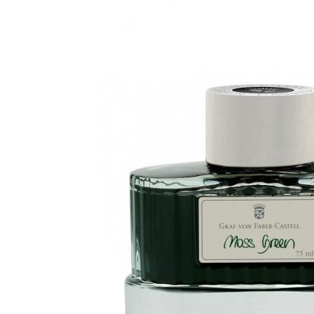
Clairefontaine
Lyra
Aristo
Elmers
Fara
Standardgraph
Panini
World Cup 2026
Papermate
Pilot
Precision