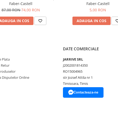
Faber-Castell
Faber-Castell
87,00 RON
74,00 RON
5,00 RON
ADAUGA IN COS
ADAUGA IN COS
DATE COMERCIALE
 Plata
JARRIVE SRL
e Retur
J2002001814350
Produselor
RO15004965
a Disputelor Online
str Jozsef Attila nr 1
Timisoara, Timis
Contacteaza-ne