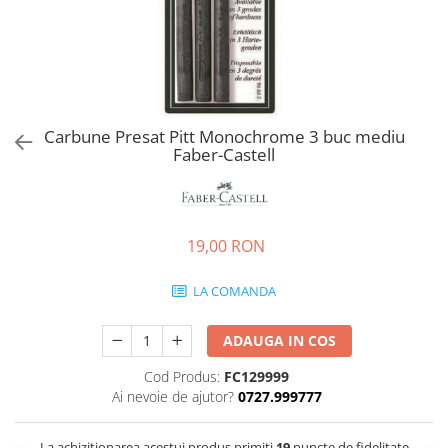
EberhardFaber
Radiere
Graf von Faber-Castell
Corectoare, Lipici
Molotow
Caiete si Blocuri desen
Pelikan
Penare si Rucsaci
Rotring
Carbune Presat Pitt Monochrome 3 buc mediu
Markere Machiaj
Faber-Castell
Herlitz
Rigle echere
Kreul
Leuchtturm1917
19,00 RON
Penac
Consumabile
LA COMANDA
Schneider
Sharpie
ADAUGA IN COS
Mont Marte
Cod Produs:
FC129999
Ai nevoie de ajutor?
0727.999777
Oxford
M+R
La achizitionarea acestui produs primiti
19
puncte de fidelitate