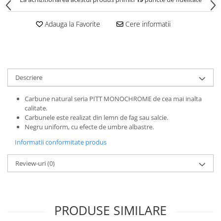
Clairefontaine
Lyra
Adauga la Favorite
Cere informatii
Aristo
Elmers
Fara
Descriere
Standardgraph
Panini
Carbune natural seria PITT MONOCHROME de cea mai inalta
calitate.
World Cup 2026
Carbunele este realizat din lemn de fag sau salcie.
Papermate
Negru uniform, cu efecte de umbre albastre.
Pilot
Informatii conformitate produs
Precision
Review-uri
(0)
PRODUSE SIMILARE