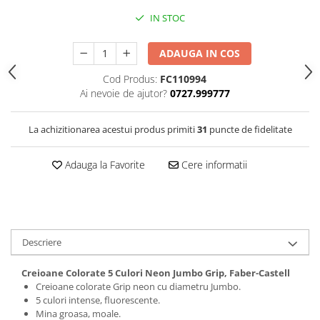
Clairefontaine
IN STOC
Lyra
Aristo
ADAUGA IN COS
Elmers
Cod Produs:
FC110994
Ai nevoie de ajutor?
0727.999777
Fara
Standardgraph
La achizitionarea acestui produs primiti
31
puncte de fidelitate
Panini
World Cup 2026
Adauga la Favorite
Cere informatii
Papermate
Pilot
Precision
Descriere
Creioane Colorate 5 Culori Neon Jumbo Grip, Faber-Castell
Creioane colorate Grip neon cu diametru Jumbo.
5 culori intense, fluorescente.
Mina groasa, moale.