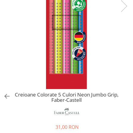
EberhardFaber
Radiere
Graf von Faber-Castell
Corectoare, Lipici
Molotow
Caiete si Blocuri desen
Pelikan
Penare si Rucsaci
Rotring
Markere Machiaj
Herlitz
Rigle echere
Kreul
Leuchtturm1917
Penac
Consumabile
Schneider
Creioane Colorate 5 Culori Neon Jumbo Grip,
Faber-Castell
Sharpie
Mont Marte
Oxford
31,00 RON
M+R