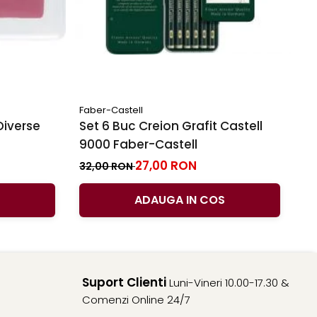
Faber-Castell
Fa
Diverse
Set 6 Buc Creion Grafit Castell
C
9000 Faber-Castell
Fa
Du
27,00 RON
3
32,00 RON
ADAUGA IN COS
Suport Clienti
Luni-Vineri 10.00-17.30 &
Comenzi Online 24/7