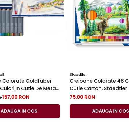
ell
Staedtler
 Colorate Goldfaber
Creioane Colorate 48 C
ulori In Cutie De Metal,
Cutie Carton, Staedtler
stell
157,00 RON
75,00 RON
N
ADAUGA IN COS
ADAUGA IN COS