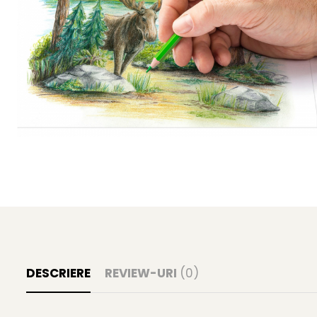
Clairefontaine
Lyra
Aristo
Elmers
Fara
Standardgraph
Panini
World Cup 2026
Papermate
Pilot
Precision
DESCRIERE
REVIEW-URI
(0)