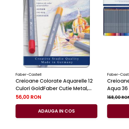
Faber-Castell
Faber-Cast
Creioane Colorate Aquarelle 12
Creioane
Culori GoldFaber Cutie Metal,
Aqua 36 C
Faber-Castell
Faber-Ca
56,00 RON
168,00 RO
ADAUGA IN COS