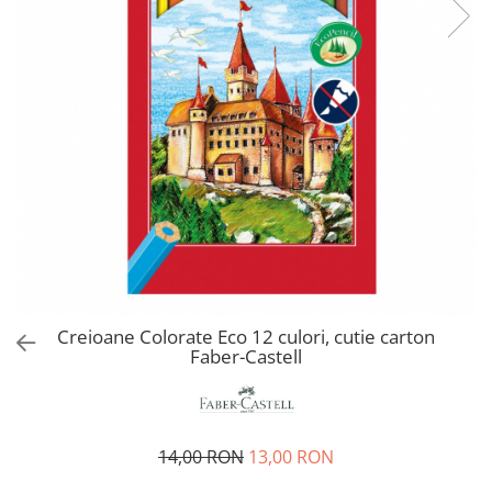
EberhardFaber
Radiere
Graf von Faber-Castell
Corectoare, Lipici
Molotow
Caiete si Blocuri desen
Pelikan
Penare si Rucsaci
Rotring
Markere Machiaj
Herlitz
Rigle echere
Kreul
Leuchtturm1917
Penac
Consumabile
Creioane Colorate Eco 12 culori, cutie carton
Schneider
Faber-Castell
Sharpie
Mont Marte
Oxford
14,00 RON
13,00 RON
M+R