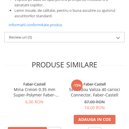
sanatatii copiilor.
Lemn moale, de calitate, pentru o buna ascutire cu ajutorul
ascutitorilor standard.
Informatii conformitate produs
Review-uri
(0)
PRODUSE SIMILARE
Faber-Castell
Faber-Castell
-15%
Mina Creion 0.35 mm
Set cadou Valiza 40 carioci
Super-Polymer Faber-
Connector, Faber-Castell
Castell
6,00 RON
87,00 RON
74,00 RON
ADAUGA IN COS