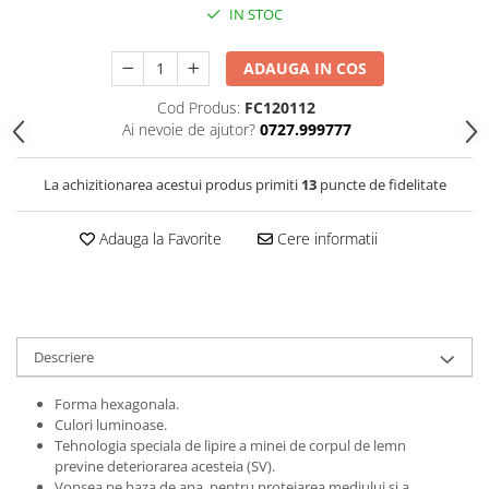
Clairefontaine
IN STOC
Lyra
ADAUGA IN COS
Aristo
Cod Produs:
FC120112
Elmers
Ai nevoie de ajutor?
0727.999777
Fara
Standardgraph
La achizitionarea acestui produs primiti
13
puncte de fidelitate
Panini
Adauga la Favorite
Cere informatii
World Cup 2026
Papermate
Pilot
Precision
Descriere
Forma hexagonala.
Culori luminoase.
Tehnologia speciala de lipire a minei de corpul de lemn
previne deteriorarea acesteia (SV).
Vopsea pe baza de apa, pentru protejarea mediului si a