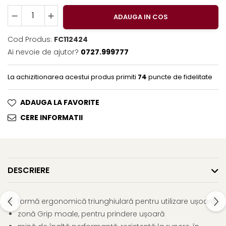
Clairefontaine
ADAUGA IN COS
Lyra
Aristo
Cod Produs:
FC112424
Ai nevoie de ajutor?
0727.999777
Elmers
Fara
La achizitionarea acestui produs primiti
74
puncte de fidelitate
Standardgraph
Panini
ADAUGA LA FAVORITE
World Cup 2026
CERE INFORMATII
Papermate
Pilot
Precision
DESCRIERE
formă ergonomică triunghiulară pentru utilizare ușoară
zonă Grip moale, pentru prindere ușoară