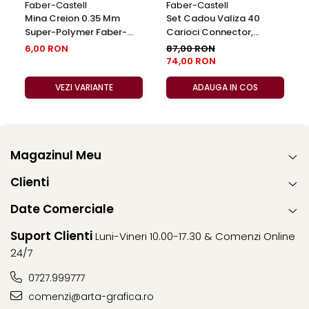
Faber-Castell
Faber-Castell
Mina Creion 0.35 Mm
Set Cadou Valiza 40
Super-Polymer Faber-
Carioci Connector,
Castell
Faber-Castell
6,00 RON
87,00 RON
74,00 RON
VEZI VARIANTE
ADAUGA IN COS
Magazinul Meu
Clienti
Date Comerciale
Suport Clienti
Luni-Vineri 10.00-17.30 & Comenzi Online
24/7
0727.999777
comenzi@arta-grafica.ro