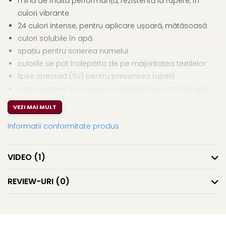
mină de înaltă performanță, rezistentă la rupere, în
culori vibrante
24 culori intense, pentru aplicare ușoară, mătăsoasă
culori solubile în apă
spațiu pentru scrierea numelui
culorile se pot îndepărta de pe majoritatea textilelor
lipire specială (SV) pentru prevenirea ruperii
corp acoperit cu vopsea ecologică, pe bază de apă
VEZI MAI MULT
Informatii conformitate produs
VIDEO
(1)
REVIEW-URI
(0)