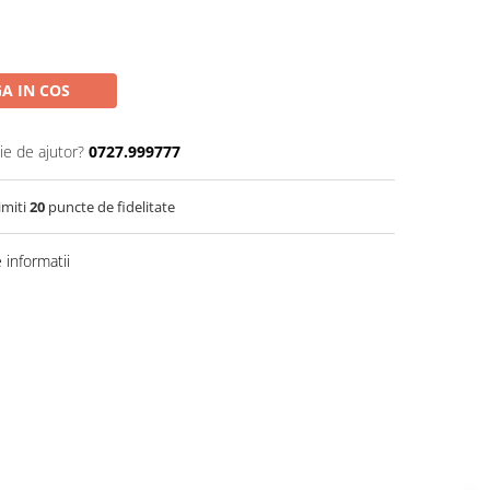
A IN COS
ie de ajutor?
0727.999777
imiti
20
puncte de fidelitate
informatii