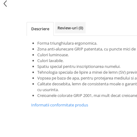
Clairefontaine
Distribuie
pe
Lyra
Facebook
Aristo
Review-uri
(0)
Descriere
Elmers
Fara
Forma triunghiulara ergonomica.
Zona anti-alunecare GRIP patentata, cu puncte mici de
Standardgraph
Culori luminoase.
Panini
Culori lavabile.
Spatiu special pentru inscriptionarea numelui.
World Cup 2026
Tehnologia speciala de lipire a minei de lemn (SV) previ
Papermate
Vopsea pe baza de apa, pentru protejarea mediului si a s
Calitate deosebita, lemn de consistenta moale o garantie
Pilot
cu usurinta.
Creioanele colorate GRIP 2001, mai mult decat creioane
Precision
Informatii conformitate produs