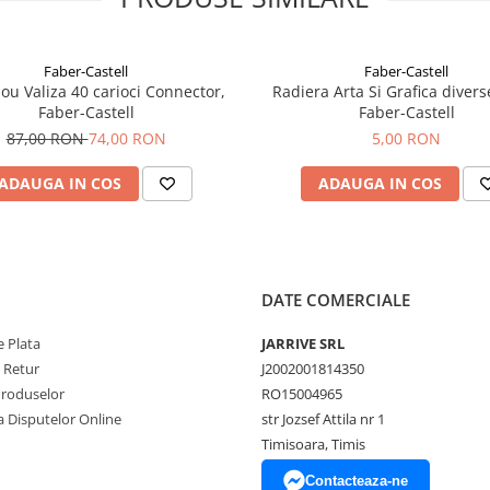
Faber-Castell
Faber-Castell
ou Valiza 40 carioci Connector,
Radiera Arta Si Grafica divers
Faber-Castell
Faber-Castell
87,00 RON
74,00 RON
5,00 RON
ADAUGA IN COS
ADAUGA IN COS
DATE COMERCIALE
 Plata
JARRIVE SRL
e Retur
J2002001814350
Produselor
RO15004965
a Disputelor Online
str Jozsef Attila nr 1
Timisoara, Timis
Contacteaza-ne