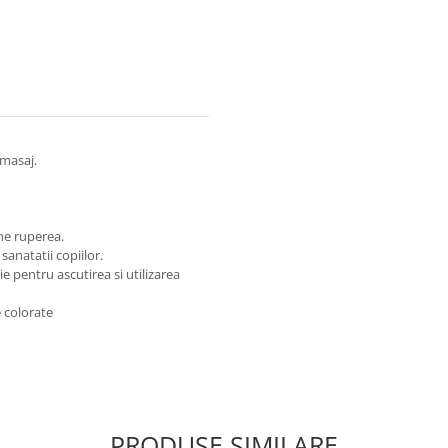
 masaj.
ne ruperea.
anatatii copiilor.
 pentru ascutirea si utilizarea
 colorate
PRODUSE SIMILARE