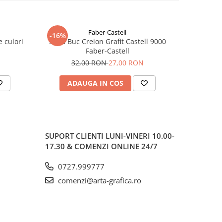
Faber-Castell
-16%
e culori
Set 6 Buc Creion Grafit Castell 9000
Creion M
Faber-Castell
Castell
32,00 RON
27,00 RON
ADAUGA IN COS
V
SUPORT CLIENTI
LUNI-VINERI 10.00-
17.30 & COMENZI ONLINE 24/7
0727.999777
comenzi@arta-grafica.ro