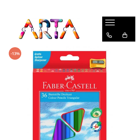
Brand
Desen
Pictura
Instrumente de Scris
Articole Hobby & Scolare
Faber-Castell
Stilouri
Creioane Colorate Permanente
Acuarele, Tempera, Guase
Stilouri Scolare
Caran d'Ache
Pixuri
Creioane Colorate Aquarella
Pensule
Acuarela, Tempera, Guase &
accesorii
Centropen
Rollere
-13%
Creioane Grafit, Monochrome,
Blocuri de desen
Carbune
Creioane Colorate & Creioane
Deli
Creioane Mecanice
Cutii de apa & accesorii
Grafit
Markere Desen
Staedtler
Multipen
Portofoliu Pictura
Carioci
Markere Acrilice
Derwent
Linere
Creioane cerate, Creioane plastic
markere lumanari
Fabriano
Markere
Creioane Grafit
Markere sticla
Tombow
Seturi Instrumente de scris
Blocuri Desen, Caiete Schite
Compasuri
Aurora
Consumabile Instrumente de Scris
Accesorii
Plastilina, Creta
Carioca
Mine creion mecanic
Ascutitori
Dmast
Foarfeci