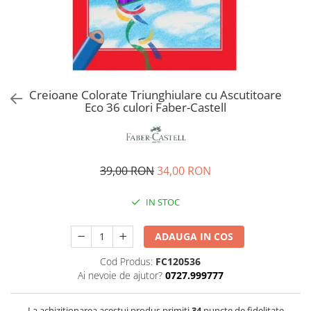
EberhardFaber
Radiere
Graf von Faber-Castell
Corectoare, Lipici
Molotow
Caiete si Blocuri desen
Pelikan
Penare si Rucsaci
Rotring
Creioane Colorate Triunghiulare cu Ascutitoare
Markere Machiaj
Eco 36 culori Faber-Castell
Herlitz
Rigle echere
Kreul
Leuchtturm1917
39,00 RON
34,00 RON
Penac
Consumabile
IN STOC
Schneider
Sharpie
ADAUGA IN COS
Mont Marte
Cod Produs:
FC120536
Ai nevoie de ajutor?
0727.999777
Oxford
M+R
La achizitionarea acestui produs primiti
34
puncte de fidelitate