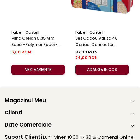
Faber-Castell
Faber-Castell
Mina Creion 0.35 Mm
Set Cadou Valiza 40
Super-Polymer Faber-
Carioci Connector,
Castell
Faber-Castell
6,00 RON
87,00 RON
74,00 RON
VEZI VARIANTE
ADAUGA IN COS
Magazinul Meu
Clienti
Date Comerciale
Suport Clienti
Luni-Vineri 10.00-17.30 & Comenzi Online