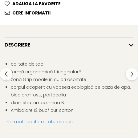
ADAUGA LA FAVORITE
Clairefontaine
CERE INFORMATII
Lyra
Aristo
Elmers
Fara
DESCRIERE
Standardgraph
Panini
calitate de top
World Cup 2026
formă ergonomică triunghiulară
Papermate
zonă Grip moale in culori asortate
corpul acoperit cu vopsea ecologică pe bază de apă,
Pilot
bicolora-rosu, portocaliu
Precision
diametru jumbo, mina B
Ambalare 12 buc/ cut carton
Informatii conformitate produs