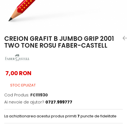
EberhardFaber
Foarfeci
Graf von Faber-Castell
Radiere
Molotow
Corectoare, Lipici
Pelikan
Caiete si Blocuri desen
Rotring
Penare si Rucsaci
CREION GRAFIT B JUMBO GRIP 2001
TWO TONE ROSU FABER-CASTELL
Herlitz
Markere Machiaj
Kreul
Rigle echere
Leuchtturm1917
Penac
7,00 RON
Consumabile
STOC EPUIZAT
Schneider
Cod Produs:
FC111930
Sharpie
Ai nevoie de ajutor?
0727.999777
Mont Marte
Oxford
La achizitionarea acestui produs primiti
7
puncte de fidelitate
M+R