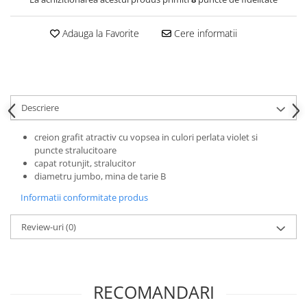
Clairefontaine
Lyra
Adauga la Favorite
Cere informatii
Aristo
Elmers
Fara
Descriere
Standardgraph
Panini
creion grafit atractiv cu vopsea in culori perlata violet si
puncte stralucitoare
World Cup 2026
capat rotunjit, stralucitor
Papermate
diametru jumbo, mina de tarie B
Pilot
Informatii conformitate produs
Precision
Review-uri
(0)
RECOMANDARI