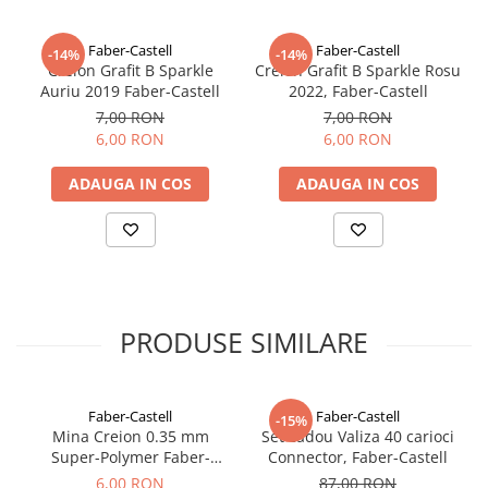
Faber-Castell
Faber-Castell
-14%
-14%
Creion Grafit B Sparkle
Creion Grafit B Sparkle Rosu
Auriu 2019 Faber-Castell
2022, Faber-Castell
7,00 RON
7,00 RON
6,00 RON
6,00 RON
ADAUGA IN COS
ADAUGA IN COS
PRODUSE SIMILARE
Faber-Castell
Faber-Castell
-15%
Mina Creion 0.35 mm
Set cadou Valiza 40 carioci
Super-Polymer Faber-
Connector, Faber-Castell
Castell
6,00 RON
87,00 RON