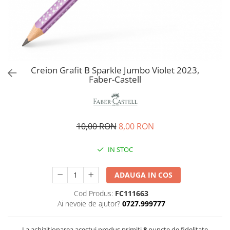
EberhardFaber
Radiere
Graf von Faber-Castell
Corectoare, Lipici
Molotow
Caiete si Blocuri desen
Pelikan
Penare si Rucsaci
Rotring
Creion Grafit B Sparkle Jumbo Violet 2023,
Markere Machiaj
Faber-Castell
Herlitz
Rigle echere
Kreul
Leuchtturm1917
10,00 RON
8,00 RON
Penac
Consumabile
IN STOC
Schneider
Sharpie
ADAUGA IN COS
Mont Marte
Cod Produs:
FC111663
Ai nevoie de ajutor?
0727.999777
Oxford
M+R
La achizitionarea acestui produs primiti
8
puncte de fidelitate