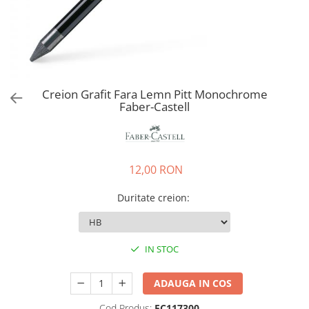
EberhardFaber
Radiere
Graf von Faber-Castell
Corectoare, Lipici
Molotow
Caiete si Blocuri desen
Pelikan
Penare si Rucsaci
Rotring
Creion Grafit Fara Lemn Pitt Monochrome
Markere Machiaj
Faber-Castell
Herlitz
Rigle echere
Kreul
Leuchtturm1917
12,00 RON
Penac
Consumabile
Duritate creion
:
Schneider
Sharpie
IN STOC
Mont Marte
Oxford
ADAUGA IN COS
M+R
Cod Produs:
FC117300