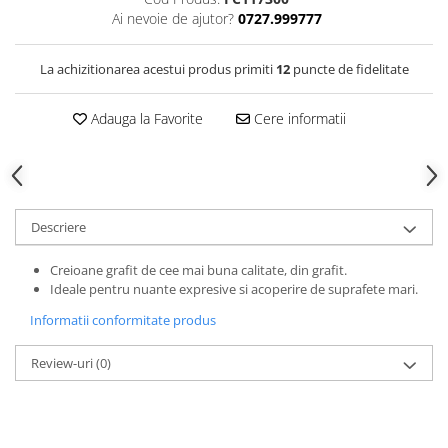
Clairefontaine
Ai nevoie de ajutor?
0727.999777
Lyra
La achizitionarea acestui produs primiti
12
puncte de fidelitate
Aristo
Elmers
Adauga la Favorite
Cere informatii
Fara
Standardgraph
Panini
Descriere
World Cup 2026
Papermate
Creioane grafit de cee mai buna calitate, din grafit.
Pilot
Ideale pentru nuante expresive si acoperire de suprafete mari.
Precision
Informatii conformitate produs
Review-uri
(0)