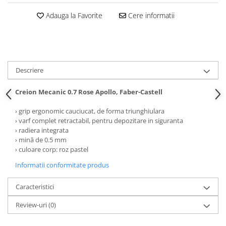
Clairefontaine
Adauga la Favorite
Cere informatii
Lyra
Aristo
Elmers
Fara
Descriere
Standardgraph
Creion Mecanic 0.7 Rose Apollo, Faber-Castell
Panini
› grip ergonomic cauciucat, de forma triunghiulara
World Cup 2026
› varf complet retractabil, pentru depozitare in siguranta
Papermate
› radiera integrata
› mină de 0.5 mm
Pilot
› culoare corp: roz pastel
Precision
Informatii conformitate produs
Caracteristici
Review-uri
(0)