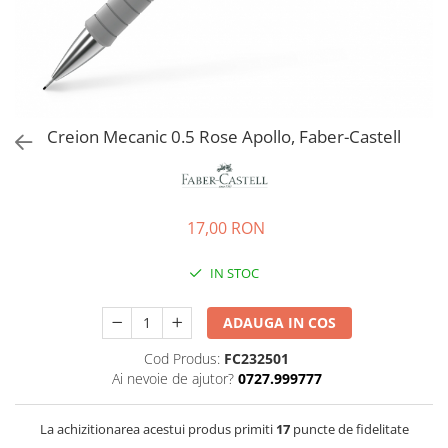
EberhardFaber
Radiere
Graf von Faber-Castell
Corectoare, Lipici
Molotow
Caiete si Blocuri desen
Pelikan
Penare si Rucsaci
Rotring
Creion Mecanic 0.5 Rose Apollo, Faber-Castell
Markere Machiaj
Herlitz
Rigle echere
Kreul
Leuchtturm1917
17,00 RON
Penac
IN STOC
Consumabile
Schneider
ADAUGA IN COS
Sharpie
Cod Produs:
FC232501
Mont Marte
Ai nevoie de ajutor?
0727.999777
Oxford
M+R
La achizitionarea acestui produs primiti
17
puncte de fidelitate