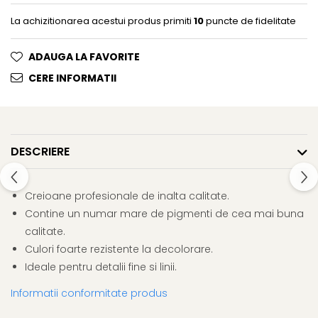
Clairefontaine
La achizitionarea acestui produs primiti
10
puncte de fidelitate
Lyra
Aristo
ADAUGA LA FAVORITE
Elmers
CERE INFORMATII
Fara
Standardgraph
Panini
DESCRIERE
World Cup 2026
Papermate
Creioane profesionale de inalta calitate.
Pilot
Contine un numar mare de pigmenti de cea mai buna
Precision
calitate.
Culori foarte rezistente la decolorare.
Ideale pentru detalii fine si linii.
Informatii conformitate produs