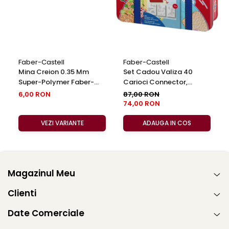
Faber-Castell
Faber-Castell
Mina Creion 0.35 Mm
Set Cadou Valiza 40
Super-Polymer Faber-
Carioci Connector,
Castell
Faber-Castell
6,00 RON
87,00 RON
74,00 RON
VEZI VARIANTE
ADAUGA IN COS
Magazinul Meu
Clienti
Date Comerciale