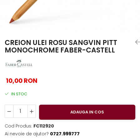
EberhardFaber
Foarfeci
Graf von Faber-Castell
Radiere
Molotow
Corectoare, Lipici
Pelikan
Caiete si Blocuri desen
Rotring
Penare si Rucsaci
CREION ULEI ROSU SANGVIN PITT
MONOCHROME FABER-CASTELL
Herlitz
Markere Machiaj
Kreul
Rigle echere
Leuchtturm1917
Penac
10,00 RON
Consumabile
IN STOC
Schneider
Sharpie
ADAUGA IN COS
Mont Marte
Oxford
Cod Produs:
FC112920
Ai nevoie de ajutor?
0727.999777
M+R