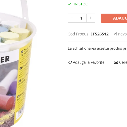
IN STOC
ADAUG
Cod Produs:
EF526512
Ai nevo
La achizitionarea acestui produs pr
Adauga la Favorite
Cere 