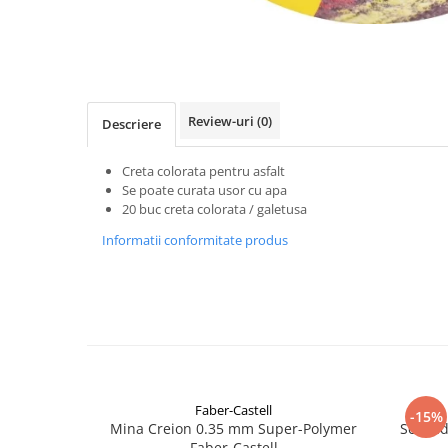
Clairefontaine
Distribuie
Lyra
pe
Aristo
Facebook
Elmers
Review-uri
(0)
Descriere
Fara
Standardgraph
Creta colorata pentru asfalt
Se poate curata usor cu apa
Panini
20 buc creta colorata / galetusa
World Cup 2026
Informatii conformitate produs
Papermate
Pilot
Precision
Faber-Castell
-15%
Mina Creion 0.35 mm Super-Polymer
Set cad
Faber-Castell