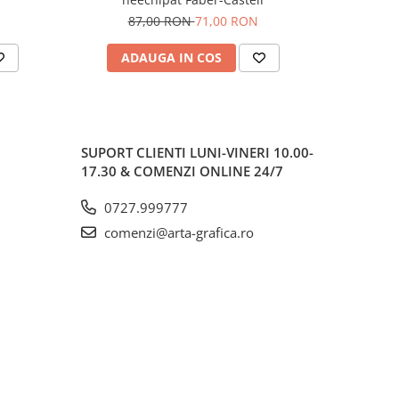
87,00 RON
71,00 RON
3
ADAUGA IN COS
AD
SUPORT CLIENTI
LUNI-VINERI 10.00-
17.30 & COMENZI ONLINE 24/7
0727.999777
comenzi@arta-grafica.ro