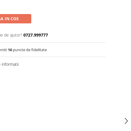
A IN COS
ie de ajutor?
0727.999777
imiti
16
puncte de fidelitate
informatii