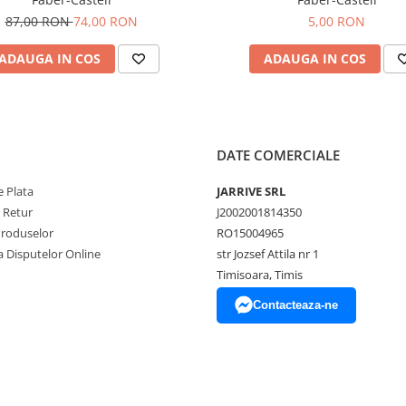
87,00 RON
74,00 RON
5,00 RON
ADAUGA IN COS
ADAUGA IN COS
DATE COMERCIALE
 Plata
JARRIVE SRL
e Retur
J2002001814350
Produselor
RO15004965
a Disputelor Online
str Jozsef Attila nr 1
Timisoara, Timis
Contacteaza-ne