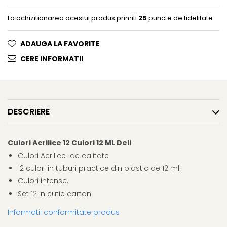
Clairefontaine
La achizitionarea acestui produs primiti
25
puncte de fidelitate
Lyra
Aristo
ADAUGA LA FAVORITE
Elmers
CERE INFORMATII
Fara
Standardgraph
Panini
DESCRIERE
World Cup 2026
Papermate
Culori Acrilice 12 Culori 12 ML Deli
Pilot
Culori Acrilice de calitate
Precision
12 culori in tuburi practice din plastic de 12 ml.
Culori intense.
Set 12 in cutie carton
Informatii conformitate produs