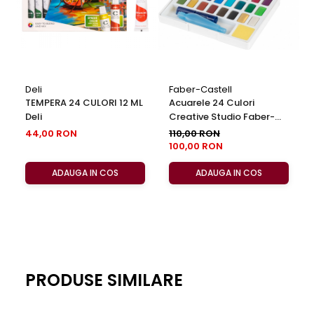
Deli
Faber-Castell
TEMPERA 24 CULORI 12 ML
Acuarele 24 Culori
Deli
Creative Studio Faber-
Castell
44,00 RON
110,00 RON
100,00 RON
ADAUGA IN COS
ADAUGA IN COS
PRODUSE SIMILARE