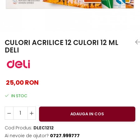
EberhardFaber
Foarfeci
Graf von Faber-Castell
Radiere
Molotow
Corectoare, Lipici
Pelikan
Caiete si Blocuri desen
Rotring
Penare si Rucsaci
CULORI ACRILICE 12 CULORI 12 ML
DELI
Herlitz
Markere Machiaj
Kreul
Rigle echere
Leuchtturm1917
Penac
25,00 RON
Consumabile
Schneider
IN STOC
Sharpie
ADAUGA IN COS
Mont Marte
Oxford
Cod Produs:
DLEC1212
M+R
Ai nevoie de ajutor?
0727.999777