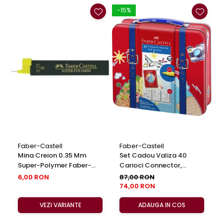
-15%
Faber-Castell
Faber-Castell
Mina Creion 0.35 Mm
Set Cadou Valiza 40
Super-Polymer Faber-
Carioci Connector,
Castell
Faber-Castell
6,00 RON
87,00 RON
74,00 RON
VEZI VARIANTE
ADAUGA IN COS