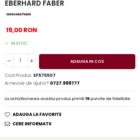
EberhardFaber
Foarfeci
EBERHARD FABER
Graf von Faber-Castell
Radiere
Molotow
Corectoare, Lipici
19,00 RON
Pelikan
Caiete si Blocuri desen
Rotring
Penare si Rucsaci
IN STOC
Herlitz
Markere Machiaj
Kreul
Rigle echere
ADAUGA IN COS
Leuchtturm1917
Cod Produs:
EF575507
Penac
Ai nevoie de ajutor?
0727.999777
Consumabile
Schneider
La achizitionarea acestui produs primiti
19
puncte de fidelitate
Sharpie
ADAUGA LA FAVORITE
Mont Marte
CERE INFORMATII
Oxford
M+R