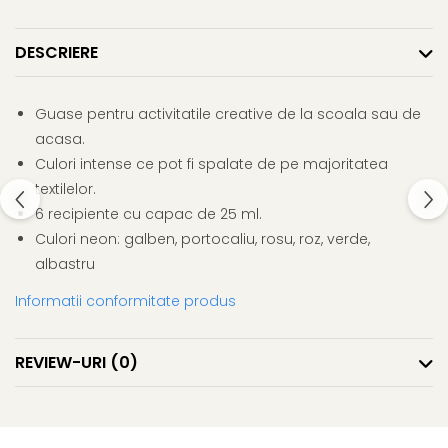
Clairefontaine
Lyra
DESCRIERE
Aristo
Elmers
Guase pentru activitatile creative de la scoala sau de
Fara
acasa.
Culori intense ce pot fi spalate de pe majoritatea
Standardgraph
textilelor.
Panini
6 recipiente cu capac de 25 ml.
World Cup 2026
Culori neon: galben, portocaliu, rosu, roz, verde,
Papermate
albastru
Pilot
Informatii conformitate produs
Precision
REVIEW-URI
(0)