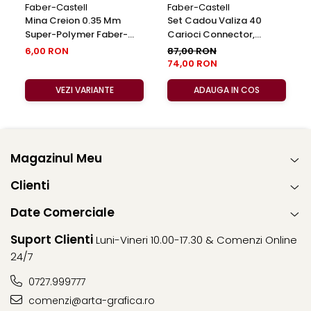
Faber-Castell
Faber-Castell
Mina Creion 0.35 Mm
Set Cadou Valiza 40
Super-Polymer Faber-
Carioci Connector,
Castell
Faber-Castell
6,00 RON
87,00 RON
74,00 RON
VEZI VARIANTE
ADAUGA IN COS
Magazinul Meu
Clienti
Date Comerciale
Suport Clienti
Luni-Vineri 10.00-17.30 & Comenzi Online
24/7
0727.999777
comenzi@arta-grafica.ro