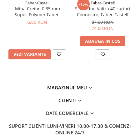
Faber-Castell
Faber-Castell
-15%
Mina Creion 0.35 mm
Set cadou Valiza 40 carioci
Super-Polymer Faber-
Connector, Faber-Castell
Castell
6,00 RON
87,00 RON
74,00 RON
ADAUGA IN COS
VEZI VARIANTE
MAGAZINUL MEU
CLIENTI
DATE COMERCIALE
SUPORT CLIENTI
LUNI-VINERI 10.00-17.30 & COMENZI
ONLINE 24/7