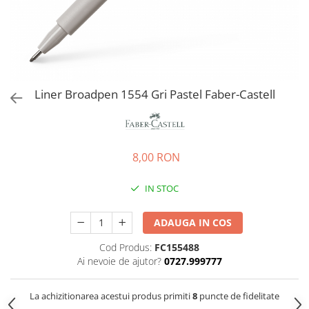
EberhardFaber
Radiere
Graf von Faber-Castell
Corectoare, Lipici
Molotow
Caiete si Blocuri desen
Pelikan
Penare si Rucsaci
Rotring
Liner Broadpen 1554 Gri Pastel Faber-Castell
Markere Machiaj
Herlitz
Rigle echere
Kreul
Leuchtturm1917
8,00 RON
Penac
IN STOC
Consumabile
Schneider
ADAUGA IN COS
Sharpie
Cod Produs:
FC155488
Mont Marte
Ai nevoie de ajutor?
0727.999777
Oxford
M+R
La achizitionarea acestui produs primiti
8
puncte de fidelitate