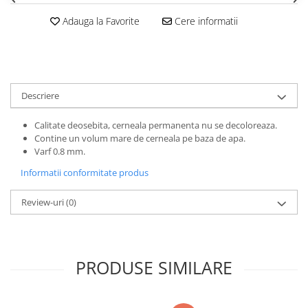
Clairefontaine
Adauga la Favorite
Cere informatii
Lyra
Aristo
Elmers
Fara
Descriere
Standardgraph
Calitate deosebita, cerneala permanenta nu se decoloreaza.
Panini
Contine un volum mare de cerneala pe baza de apa.
Varf 0.8 mm.
World Cup 2026
Informatii conformitate produs
Papermate
Pilot
Review-uri
(0)
Precision
PRODUSE SIMILARE