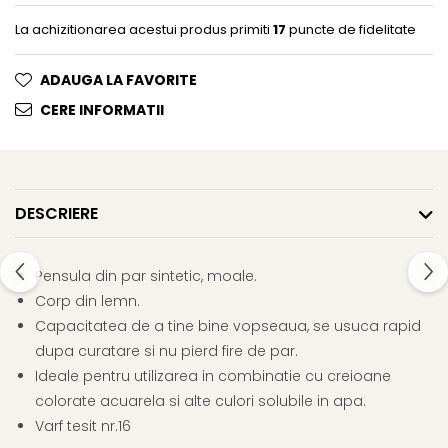
Clairefontaine
La achizitionarea acestui produs primiti
17
puncte de fidelitate
Lyra
Aristo
ADAUGA LA FAVORITE
Elmers
CERE INFORMATII
Fara
Standardgraph
Panini
DESCRIERE
World Cup 2026
Papermate
Pensula din par sintetic, moale.
Pilot
Corp din lemn.
Precision
Capacitatea de a tine bine vopseaua, se usuca rapid
dupa curatare si nu pierd fire de par.
Ideale pentru utilizarea in combinatie cu creioane
colorate acuarela si alte culori solubile in apa.
Varf tesit nr.16