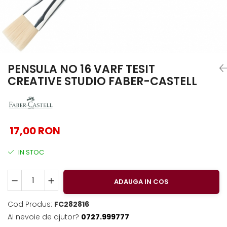
EberhardFaber
Foarfeci
Graf von Faber-Castell
Radiere
Molotow
Corectoare, Lipici
Pelikan
Caiete si Blocuri desen
Rotring
Penare si Rucsaci
PENSULA NO 16 VARF TESIT
CREATIVE STUDIO FABER-CASTELL
Herlitz
Markere Machiaj
Kreul
Rigle echere
Leuchtturm1917
Penac
17,00 RON
Consumabile
IN STOC
Schneider
Sharpie
ADAUGA IN COS
Mont Marte
Oxford
Cod Produs:
FC282816
Ai nevoie de ajutor?
0727.999777
M+R