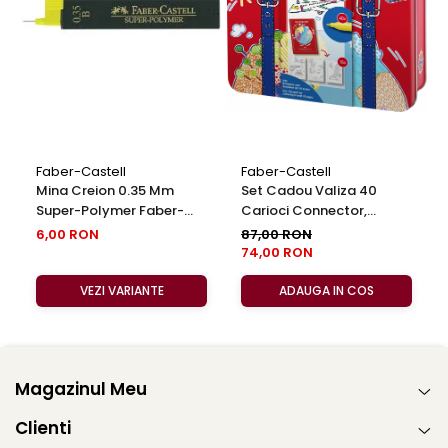
Faber-Castell
Faber-Castell
Mina Creion 0.35 Mm
Set Cadou Valiza 40
Super-Polymer Faber-
Carioci Connector,
Castell
Faber-Castell
6,00 RON
87,00 RON
74,00 RON
VEZI VARIANTE
ADAUGA IN COS
Magazinul Meu
Clienti