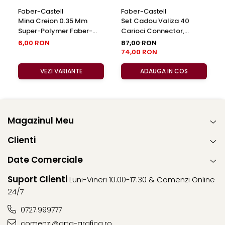
Faber-Castell
Faber-Castell
Mina Creion 0.35 Mm
Set Cadou Valiza 40
Super-Polymer Faber-
Carioci Connector,
Castell
Faber-Castell
6,00 RON
87,00 RON
74,00 RON
VEZI VARIANTE
ADAUGA IN COS
Magazinul Meu
Clienti
Date Comerciale
Suport Clienti
Luni-Vineri 10.00-17.30 & Comenzi Online
24/7
0727.999777
comenzi@arta-grafica.ro