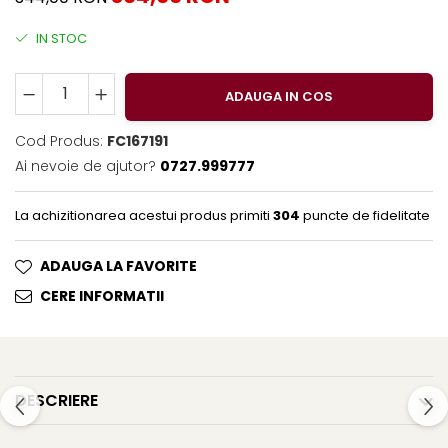
Clairefontaine
IN STOC
Lyra
Aristo
ADAUGA IN COS
Elmers
Fara
Cod Produs:
FC167191
Ai nevoie de ajutor?
0727.999777
Standardgraph
Panini
La achizitionarea acestui produs primiti
304
puncte de fidelitate
World Cup 2026
Papermate
ADAUGA LA FAVORITE
Pilot
CERE INFORMATII
Precision
DESCRIERE