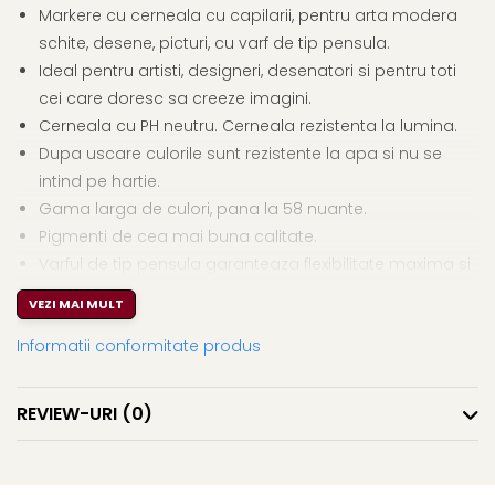
Markere cu cerneala cu capilarii, pentru arta modera
schite, desene, picturi, cu varf de tip pensula.
Ideal pentru artisti, designeri, desenatori si pentru toti
cei care doresc sa creeze imagini.
Cerneala cu PH neutru. Cerneala rezistenta la lumina.
Dupa uscare culorile sunt rezistente la apa si nu se
intind pe hartie.
Gama larga de culori, pana la 58 nuante.
Pigmenti de cea mai buna calitate.
Varful de tip pensula garanteaza flexibilitate maxima si
un nivel optim al fluxului de cerneala.
VEZI MAI MULT
Informatii conformitate produs
REVIEW-URI
(0)