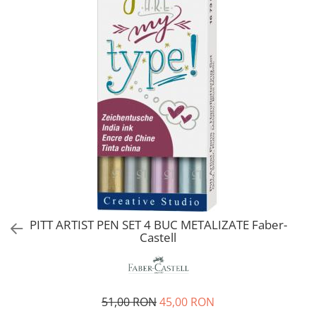
EberhardFaber
Radiere
Graf von Faber-Castell
Corectoare, Lipici
Molotow
Caiete si Blocuri desen
Pelikan
Penare si Rucsaci
Rotring
Markere Machiaj
Herlitz
Rigle echere
Kreul
Leuchtturm1917
Penac
Consumabile
Schneider
PITT ARTIST PEN SET 4 BUC METALIZATE Faber-
Castell
Sharpie
Mont Marte
Oxford
51,00 RON
45,00 RON
M+R