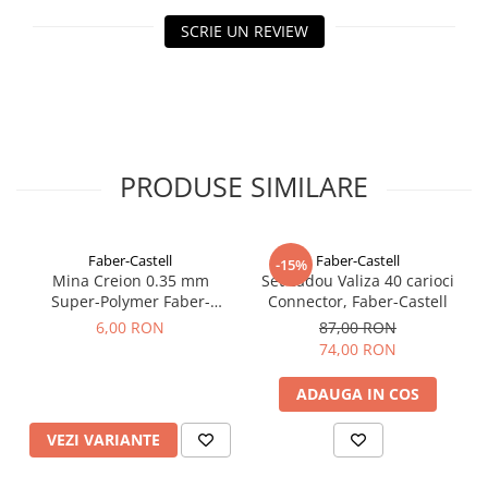
SCRIE UN REVIEW
PRODUSE SIMILARE
Faber-Castell
Faber-Castell
-15%
Mina Creion 0.35 mm
Set cadou Valiza 40 carioci
Super-Polymer Faber-
Connector, Faber-Castell
Castell
6,00 RON
87,00 RON
74,00 RON
ADAUGA IN COS
VEZI VARIANTE