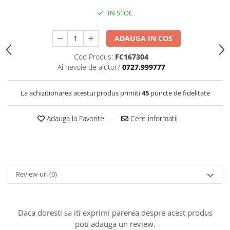
Clairefontaine
IN STOC
Lyra
Aristo
ADAUGA IN COS
Elmers
Cod Produs:
FC167304
Ai nevoie de ajutor?
0727.999777
Fara
Standardgraph
La achizitionarea acestui produs primiti
45
puncte de fidelitate
Panini
World Cup 2026
Adauga la Favorite
Cere informatii
Papermate
Pilot
Precision
Review-uri
(0)
Daca doresti sa iti exprimi parerea despre acest produs
poti adauga un review.