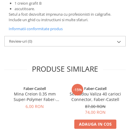
1 creion grafit B
ascutitoare.
Setul a fost dezvoltat impreuna cu profesionisti in caligrafie.
Include un ghid cu instructiuni si multe sfaturi.
Informatii conformitate produs
Review-uri
(0)
PRODUSE SIMILARE
Faber-Castell
Faber-Castell
-15%
Mina Creion 0.35 mm
Set cadou Valiza 40 carioci
Super-Polymer Faber-
Connector, Faber-Castell
Castell
6,00 RON
87,00 RON
74,00 RON
ADAUGA IN COS