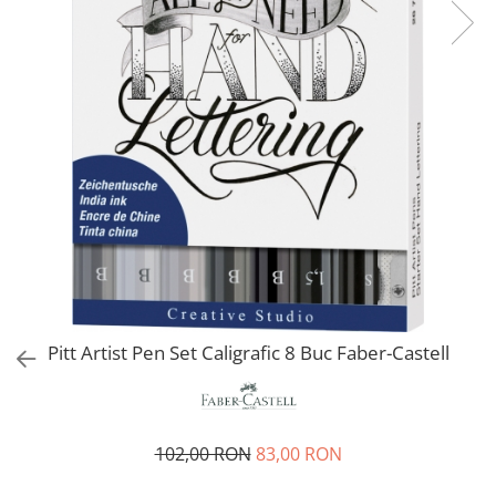
EberhardFaber
Radiere
Graf von Faber-Castell
Corectoare, Lipici
Molotow
Caiete si Blocuri desen
Pelikan
Penare si Rucsaci
Rotring
Markere Machiaj
Herlitz
Rigle echere
Kreul
Leuchtturm1917
Penac
Consumabile
Schneider
Pitt Artist Pen Set Caligrafic 8 Buc Faber-Castell
Sharpie
Mont Marte
Oxford
102,00 RON
83,00 RON
M+R