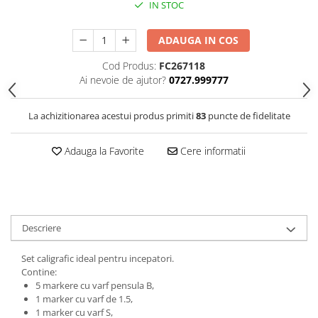
IN STOC
Clairefontaine
Lyra
ADAUGA IN COS
Aristo
Cod Produs:
FC267118
Elmers
Ai nevoie de ajutor?
0727.999777
Fara
La achizitionarea acestui produs primiti
83
puncte de fidelitate
Standardgraph
Panini
Adauga la Favorite
Cere informatii
World Cup 2026
Papermate
Pilot
Precision
Descriere
Set caligrafic ideal pentru incepatori.
Contine:
5 markere cu varf pensula B,
1 marker cu varf de 1.5,
1 marker cu varf S,