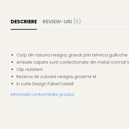
Clairefontaine
Lyra
DESCRIERE
REVIEW-URI
(0)
Aristo
Elmers
Fara
Standardgraph
Corp din rasuna neagra, gravat prin tehnica guilloche 
Panini
Ambele capete sunt confectionate din metal cromat l
World Cup 2026
Clip rezistent.
Papermate
Rezerva de culoare neagra, grosime M
Pilot
In cutie Design FaberCastell
Precision
Informatii conformitate produs