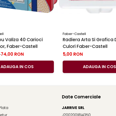
ell
Faber-Castell
u Valiza 40 Carioci
Radiera Arta Si Grafica 
r, Faber-Castell
Culori Faber-Castell
74,00 RON
5,00 RON
N
ADAUGA IN COS
ADAUGA IN COS
Date Comerciale
Plata
JARRIVE SRL
Retur
J2002001814350