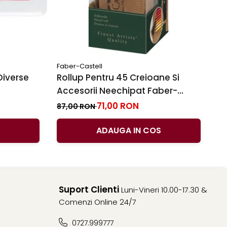
Faber-Castell
Fa
Diverse
Rollup Pentru 45 Creioane Si
Se
Accesorii Neechipat Faber-
9
Castell
71,00 RON
87,00 RON
32
ADAUGA IN COS
Suport Clienti
Luni-Vineri 10.00-17.30 &
Comenzi Online 24/7
0727.999777