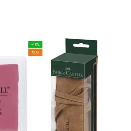
-18%
-16
NOU