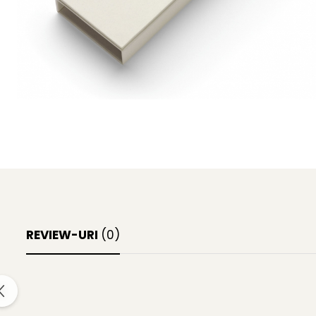
Clairefontaine
Lyra
Aristo
Elmers
Fara
Standardgraph
Panini
World Cup 2026
Papermate
Pilot
Precision
REVIEW-URI
(0)