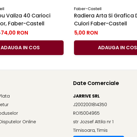
ell
Faber-Castell
u Valiza 40 Carioci
Radiera Arta Si Grafica 
r, Faber-Castell
Culori Faber-Castell
74,00 RON
5,00 RON
N
ADAUGA IN COS
ADAUGA IN COS
Date Comerciale
Plata
JARRIVE SRL
Retur
J2002001814350
oduselor
RO15004965
Disputelor Online
str Jozsef Attila nr 1
Timisoara, Timis