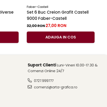
Faber-Castell
Fa
Diverse
Set 6 Buc Creion Grafit Castell
C
9000 Faber-Castell
Fa
Du
27,00 RON
3
32,00 RON
ADAUGA IN COS
Suport Clienti
Luni-Vineri 10.00-17.30 &
Comenzi Online 24/7
0727.999777
comenzi@arta-grafica.ro