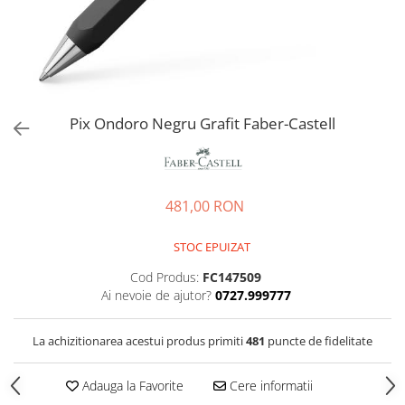
EberhardFaber
Radiere
Graf von Faber-Castell
Corectoare, Lipici
Molotow
Caiete si Blocuri desen
Pelikan
Penare si Rucsaci
Rotring
Pix Ondoro Negru Grafit Faber-Castell
Markere Machiaj
Herlitz
Rigle echere
Kreul
Leuchtturm1917
481,00 RON
Penac
STOC EPUIZAT
Consumabile
Schneider
Cod Produs:
FC147509
Ai nevoie de ajutor?
0727.999777
Sharpie
Mont Marte
La achizitionarea acestui produs primiti
481
puncte de fidelitate
Oxford
Adauga la Favorite
Cere informatii
M+R