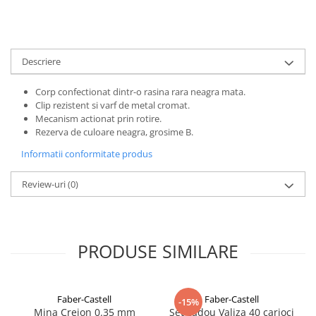
Clairefontaine
Lyra
Aristo
Descriere
Elmers
Corp confectionat dintr-o rasina rara neagra mata.
Fara
Clip rezistent si varf de metal cromat.
Standardgraph
Mecanism actionat prin rotire.
Rezerva de culoare neagra, grosime B.
Panini
Informatii conformitate produs
World Cup 2026
Papermate
Review-uri
(0)
Pilot
Precision
PRODUSE SIMILARE
Faber-Castell
Faber-Castell
-15%
Mina Creion 0.35 mm
Set cadou Valiza 40 carioci