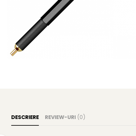
Clairefontaine
Lyra
Aristo
Elmers
Fara
Standardgraph
Panini
World Cup 2026
Papermate
Pilot
Precision
DESCRIERE
REVIEW-URI
(0)