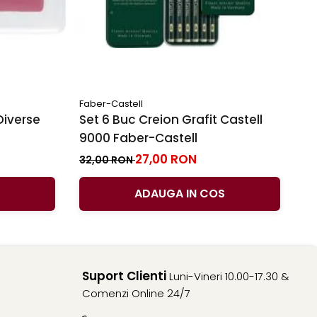
Faber-Castell
Fa
Diverse
Set 6 Buc Creion Grafit Castell
C
9000 Faber-Castell
Fa
Du
27,00 RON
3
32,00 RON
ADAUGA IN COS
Suport Clienti
Luni-Vineri 10.00-17.30 &
Comenzi Online 24/7