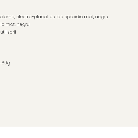
 alama, electro-placat cu lac epoxidic mat, negru
dic mat, negru
ilizarii
6.80g