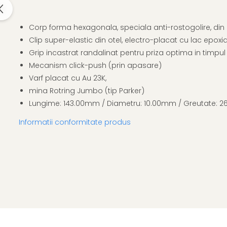
Corp forma hexagonala, speciala anti-rostogolire, din
Clip super-elastic din otel, electro-placat cu lac epoxi
Grip incastrat randalinat pentru priza optima in timpul ut
Mecanism click-push (prin apasare)
Varf placat cu Au 23K,
mina Rotring Jumbo (tip Parker)
Lungime: 143.00mm / Diametru: 10.00mm / Greutate: 2
Informatii conformitate produs