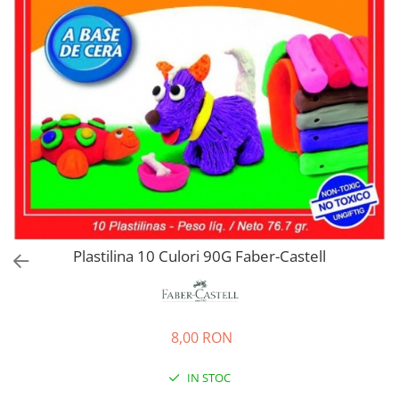
EberhardFaber
Radiere
Graf von Faber-Castell
Corectoare, Lipici
Molotow
Caiete si Blocuri desen
Pelikan
Penare si Rucsaci
Rotring
Markere Machiaj
Herlitz
Rigle echere
Kreul
Leuchtturm1917
Penac
Consumabile
Plastilina 10 Culori 90G Faber-Castell
Schneider
Sharpie
Mont Marte
8,00 RON
Oxford
IN STOC
M+R