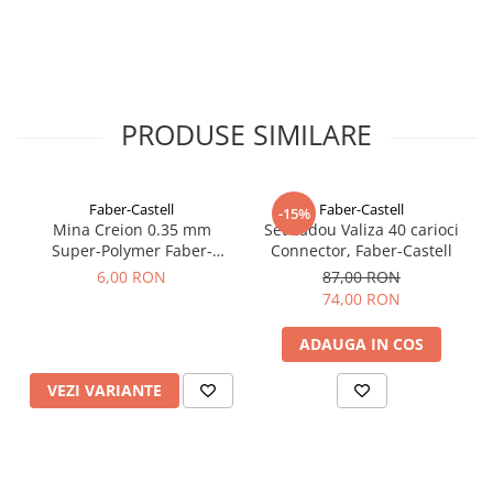
PRODUSE SIMILARE
Faber-Castell
Faber-Castell
-15%
Mina Creion 0.35 mm
Set cadou Valiza 40 carioci
Super-Polymer Faber-
Connector, Faber-Castell
Castell
6,00 RON
87,00 RON
74,00 RON
ADAUGA IN COS
VEZI VARIANTE