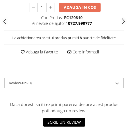
Clairefontaine
ADAUGA IN COS
Lyra
Cod Produs:
FC120810
Aristo
Ai nevoie de ajutor?
0727.999777
Elmers
La achizitionarea acestui produs primiti
8
puncte de fidelitate
Fara
Standardgraph
Adauga la Favorite
Cere informatii
Panini
World Cup 2026
Papermate
Pilot
Review-uri
(0)
Precision
Daca doresti sa iti exprimi parerea despre acest produs
poti adauga un review.
SCRIE UN REVIEW