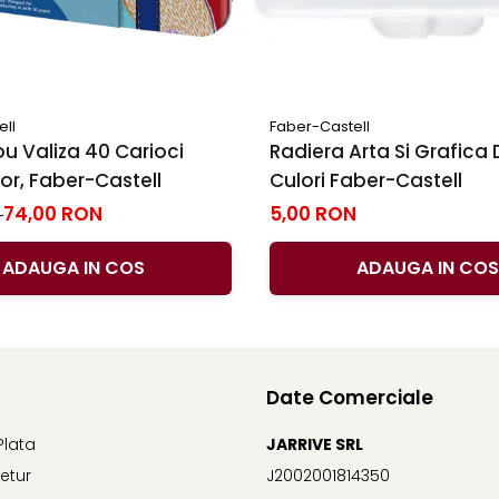
ell
Faber-Castell
u Valiza 40 Carioci
Radiera Arta Si Grafica 
r, Faber-Castell
Culori Faber-Castell
74,00 RON
5,00 RON
N
ADAUGA IN COS
ADAUGA IN COS
Date Comerciale
Plata
JARRIVE SRL
Retur
J2002001814350