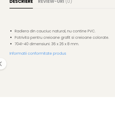
DESCRIERE
REVIEW-URI
(0)
Clairefontaine
Lyra
Aristo
Elmers
Radiera din cauciuc natural, nu contine PVC.
Fara
Potrivita pentru creioane grafit si creioane colorate.
Standardgraph
7041-40 dimensiuni: 36 x 26 x 8 mm.
Panini
Informatii conformitate produs
World Cup 2026
Papermate
Pilot
Precision