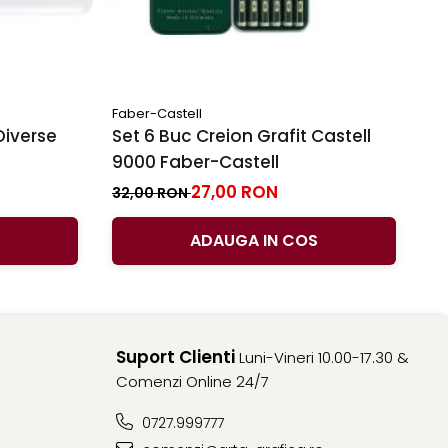
Faber-Castell
Fa
Diverse
Set 6 Buc Creion Grafit Castell
C
9000 Faber-Castell
Fa
Du
27,00 RON
3
32,00 RON
ADAUGA IN COS
Suport Clienti
Luni-Vineri 10.00-17.30 &
Comenzi Online 24/7
0727.999777