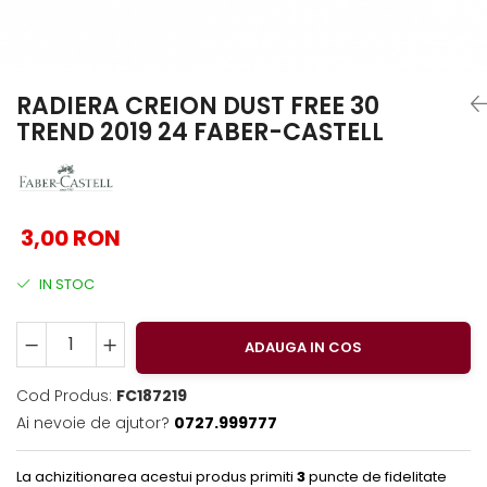
EberhardFaber
Foarfeci
Graf von Faber-Castell
Radiere
Molotow
Corectoare, Lipici
RADIERA CREION DUST FREE 30
Pelikan
Caiete si Blocuri desen
TREND 2019 24 FABER-CASTELL
Rotring
Penare si Rucsaci
Herlitz
Markere Machiaj
Kreul
Rigle echere
3,00 RON
Leuchtturm1917
Penac
IN STOC
Consumabile
Schneider
ADAUGA IN COS
Sharpie
Cod Produs:
FC187219
Mont Marte
Ai nevoie de ajutor?
0727.999777
Oxford
M+R
La achizitionarea acestui produs primiti
3
puncte de fidelitate