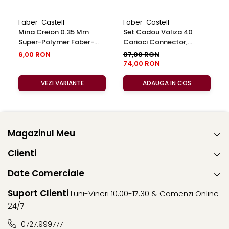
Faber-Castell
Faber-Castell
Mina Creion 0.35 Mm
Set Cadou Valiza 40
Super-Polymer Faber-
Carioci Connector,
Castell
Faber-Castell
6,00 RON
87,00 RON
74,00 RON
VEZI VARIANTE
ADAUGA IN COS
Magazinul Meu
Clienti
Date Comerciale
Suport Clienti
Luni-Vineri 10.00-17.30 & Comenzi Online
24/7
0727.999777