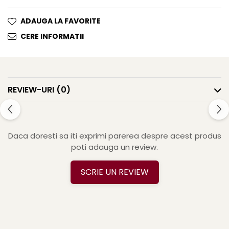
Clairefontaine
ADAUGA LA FAVORITE
Lyra
CERE INFORMATII
Aristo
Elmers
Fara
Standardgraph
REVIEW-URI
(0)
Panini
World Cup 2026
Papermate
Daca doresti sa iti exprimi parerea despre acest produs
Pilot
poti adauga un review.
Precision
SCRIE UN REVIEW