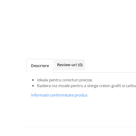
Distribuie
pe
Facebook
Review-uri
(0)
Descriere
Ideala pentru corecturi precise.
Radiera roz moale-pentru a sterge creion grafit si carb
Informatii conformitate produs