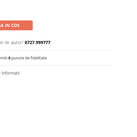
A IN COS
ie de ajutor?
0727.999777
imiti
8
puncte de fidelitate
informatii