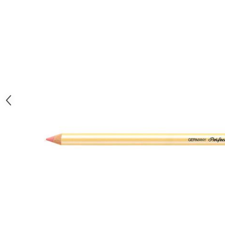
Clairefontaine
Lyra
Aristo
Elmers
Fara
Standardgraph
Panini
World Cup 2026
Papermate
Pilot
Precision