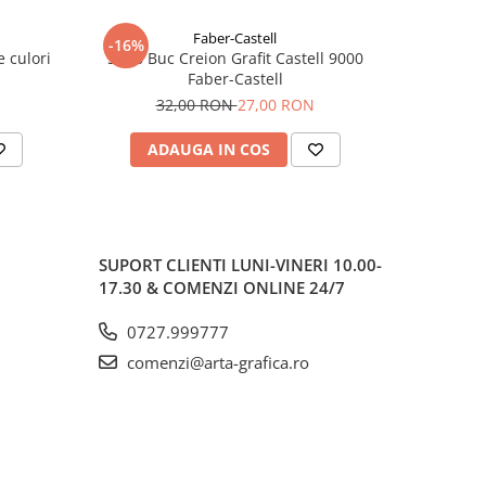
Faber-Castell
-16%
e culori
Set 6 Buc Creion Grafit Castell 9000
Creion M
Faber-Castell
Castell
32,00 RON
27,00 RON
ADAUGA IN COS
V
SUPORT CLIENTI
LUNI-VINERI 10.00-
17.30 & COMENZI ONLINE 24/7
0727.999777
comenzi@arta-grafica.ro