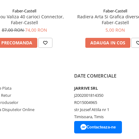
Faber-Castell
Faber-Castell
ou Valiza 40 carioci Connector,
Radiera Arta Si Grafica divers
Faber-Castell
Faber-Castell
87,00 RON
74,00 RON
5,00 RON
PRECOMANDA
ADAUGA IN COS
DATE COMERCIALE
 Plata
JARRIVE SRL
e Retur
J2002001814350
Produselor
RO15004965
a Disputelor Online
str Jozsef Attila nr 1
Timisoara, Timis
Contacteaza-ne