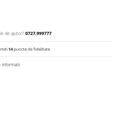
ie de ajutor?
0727.999777
imiti
14
puncte de fidelitate
informatii