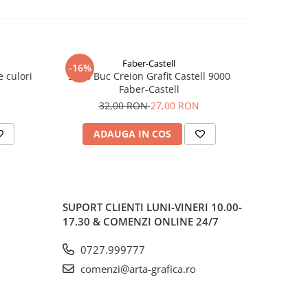
Faber-Castell
-16%
e culori
Set 6 Buc Creion Grafit Castell 9000
Creion M
Faber-Castell
Castell
32,00 RON
27,00 RON
ADAUGA IN COS
V
SUPORT CLIENTI
LUNI-VINERI 10.00-
17.30 & COMENZI ONLINE 24/7
0727.999777
comenzi@arta-grafica.ro