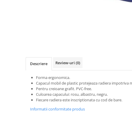
Distribuie
pe
Facebook
Review-uri
(0)
Descriere
Forma ergonomica.
Capacul mobil de plastic protejeaza radiera impotriva m
Pentru creioane grafit. PVC-free.
Culoarea capacului: rosu, albastru, negru.
Fiecare radiera este inscriptionata cu cod de bare.
Informatii conformitate produs