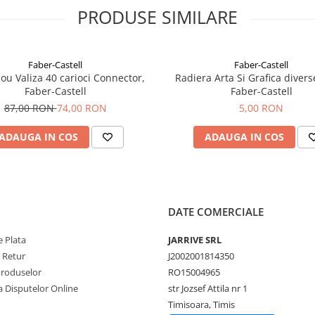
PRODUSE SIMILARE
Faber-Castell
Faber-Castell
ou Valiza 40 carioci Connector,
Radiera Arta Si Grafica divers
Faber-Castell
Faber-Castell
87,00 RON
74,00 RON
5,00 RON
ADAUGA IN COS
ADAUGA IN COS
DATE COMERCIALE
 Plata
JARRIVE SRL
e Retur
J2002001814350
Produselor
RO15004965
a Disputelor Online
str Jozsef Attila nr 1
Timisoara, Timis