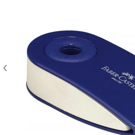
Clairefontaine
Lyra
Aristo
Elmers
Fara
Standardgraph
Panini
World Cup 2026
Papermate
Pilot
Precision