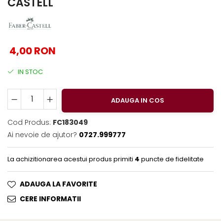
CASTELL
EberhardFaber
Foarfeci
Graf von Faber-Castell
Radiere
Molotow
Corectoare, Lipici
Pelikan
Caiete si Blocuri desen
4,00 RON
Rotring
Penare si Rucsaci
IN STOC
Herlitz
Markere Machiaj
Kreul
Rigle echere
ADAUGA IN COS
Leuchtturm1917
Cod Produs:
FC183049
Penac
Ai nevoie de ajutor?
0727.999777
Consumabile
Schneider
La achizitionarea acestui produs primiti
4
puncte de fidelitate
Sharpie
Mont Marte
ADAUGA LA FAVORITE
Oxford
CERE INFORMATII
M+R