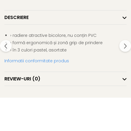
Clairefontaine
Lyra
DESCRIERE
Aristo
Elmers
› radiere atractive bicolore, nu conțin PVC
Fara
› formă ergonomică și zonă grip de prindere
Standardgraph
› în 3 culori pastel, asortate
Panini
Informatii conformitate produs
World Cup 2026
Papermate
REVIEW-URI
(0)
Pilot
Precision