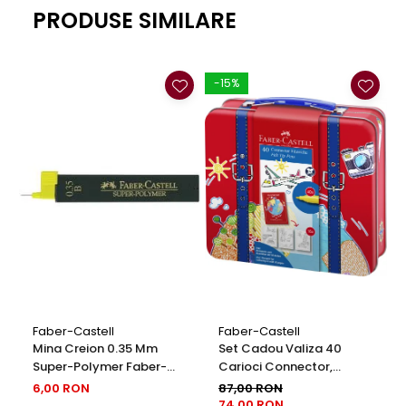
PRODUSE SIMILARE
-15%
Faber-Castell
Faber-Castell
Mina Creion 0.35 Mm
Set Cadou Valiza 40
Super-Polymer Faber-
Carioci Connector,
Castell
Faber-Castell
6,00 RON
87,00 RON
74,00 RON