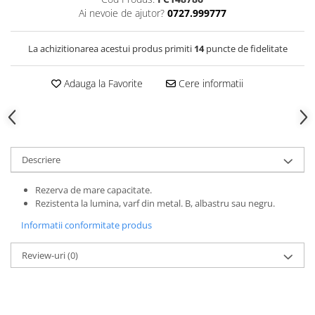
Clairefontaine
Ai nevoie de ajutor?
0727.999777
Lyra
La achizitionarea acestui produs primiti
14
puncte de fidelitate
Aristo
Elmers
Adauga la Favorite
Cere informatii
Fara
Standardgraph
Panini
Descriere
World Cup 2026
Papermate
Rezerva de mare capacitate.
Pilot
Rezistenta la lumina, varf din metal. B, albastru sau negru.
Precision
Informatii conformitate produs
Review-uri
(0)