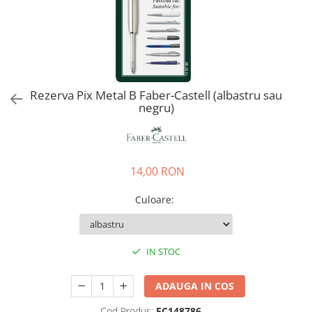
EberhardFaber
Radiere
Graf von Faber-Castell
Corectoare, Lipici
Molotow
Caiete si Blocuri desen
Pelikan
Penare si Rucsaci
Rotring
Rezerva Pix Metal B Faber-Castell (albastru sau
Markere Machiaj
negru)
Herlitz
Rigle echere
Kreul
Leuchtturm1917
14,00 RON
Penac
Consumabile
Culoare
:
Schneider
Sharpie
IN STOC
Mont Marte
Oxford
ADAUGA IN COS
M+R
Cod Produs:
FC148786