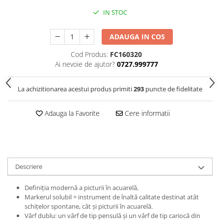
Clairefontaine
IN STOC
Lyra
Aristo
ADAUGA IN COS
Elmers
Cod Produs:
FC160320
Ai nevoie de ajutor?
0727.999777
Fara
Standardgraph
La achizitionarea acestui produs primiti
293
puncte de fidelitate
Panini
World Cup 2026
Adauga la Favorite
Cere informatii
Papermate
Pilot
Precision
Descriere
Definiția modernă a picturii în acuarelă,
Markerul solubil = instrument de înaltă calitate destinat atât
schițelor spontane, cât și picturii în acuarelă.
Vârf dublu: un vârf de tip pensulă și un vârf de tip cariocă din