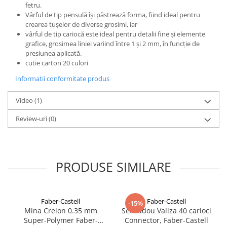
fetru.
Vârful de tip pensulă își păstrează forma, fiind ideal pentru
crearea tușelor de diverse grosimi, iar
vârful de tip cariocă este ideal pentru detalii fine și elemente
grafice, grosimea liniei variind între 1 și 2 mm, în funcție de
presiunea aplicată.
cutie carton 20 culori
Informatii conformitate produs
Video
(1)
Review-uri
(0)
PRODUSE SIMILARE
Faber-Castell
Faber-Castell
-15%
Mina Creion 0.35 mm
Set cadou Valiza 40 carioci
Super-Polymer Faber-
Connector, Faber-Castell