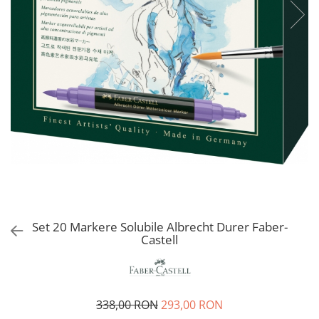
EberhardFaber
Radiere
Graf von Faber-Castell
Corectoare, Lipici
Molotow
Caiete si Blocuri desen
Pelikan
Penare si Rucsaci
Rotring
Markere Machiaj
Herlitz
Rigle echere
Kreul
Leuchtturm1917
Penac
Consumabile
Schneider
Set 20 Markere Solubile Albrecht Durer Faber-
Castell
Sharpie
Mont Marte
Oxford
338,00 RON
293,00 RON
M+R