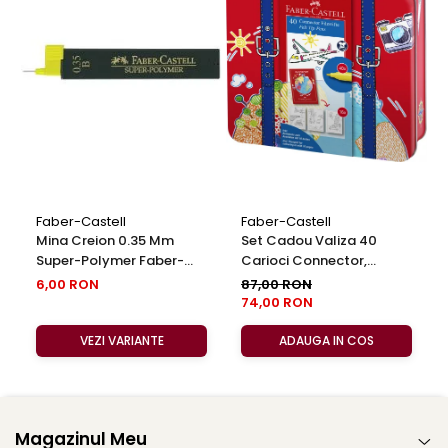
Faber-Castell
Faber-Castell
Mina Creion 0.35 Mm
Set Cadou Valiza 40
Super-Polymer Faber-
Carioci Connector,
Castell
Faber-Castell
6,00 RON
87,00 RON
74,00 RON
VEZI VARIANTE
ADAUGA IN COS
Magazinul Meu