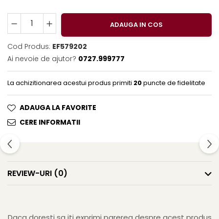
Clairefontaine
Lyra
ADAUGA IN COS
Aristo
Cod Produs:
EF579202
Elmers
Ai nevoie de ajutor?
0727.999777
Fara
Standardgraph
La achizitionarea acestui produs primiti
20
puncte de fidelitate
Panini
ADAUGA LA FAVORITE
World Cup 2026
CERE INFORMATII
Papermate
Pilot
Precision
REVIEW-URI
(0)
Daca doresti sa iti exprimi parerea despre acest produs