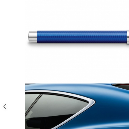
Clairefontaine
Lyra
Aristo
Elmers
Fara
Standardgraph
Panini
World Cup 2026
Papermate
Pilot
Precision