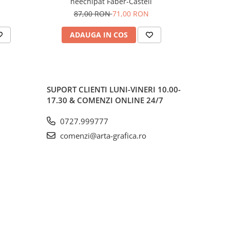
neechipat Faber-Castell
87,00 RON
71,00 RON
3
ADAUGA IN COS
AD
SUPORT CLIENTI
LUNI-VINERI 10.00-
17.30 & COMENZI ONLINE 24/7
0727.999777
comenzi@arta-grafica.ro