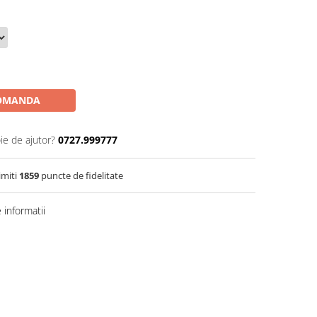
OMANDA
ie de ajutor?
0727.999777
imiti
1859
puncte de fidelitate
informatii