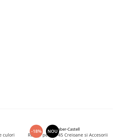
Faber-Castell
-18%
NOU
-16%
e culori
Rollup pentru 45 Creioane si Accesorii
Set 6 Bu