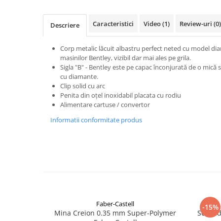
Facebook
Caracteristici
Video
(1)
Review-uri
(0)
Descriere
Corp metalic lăcuit albastru perfect neted cu model diam
masinilor Bentley, vizibil dar mai ales pe grila.
Sigla "B" - Bentley este pe capac înconjurată de o mică
cu diamante.
Clip solid cu arc
Penita din oțel inoxidabil placata cu rodiu
Alimentare cartuse / convertor
Informatii conformitate produs
Faber-Castell
-15%
Mina Creion 0.35 mm Super-Polymer
Set cad