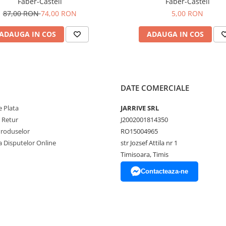
Faber-Castell
Faber-Castell
87,00 RON
74,00 RON
5,00 RON
ADAUGA IN COS
ADAUGA IN COS
DATE COMERCIALE
 Plata
JARRIVE SRL
e Retur
J2002001814350
Produselor
RO15004965
a Disputelor Online
str Jozsef Attila nr 1
Timisoara, Timis
Contacteaza-ne