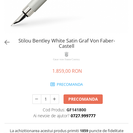
EberhardFaber
Radiere
Graf von Faber-Castell
Corectoare, Lipici
Molotow
Caiete si Blocuri desen
Pelikan
Penare si Rucsaci
Rotring
Stilou Bentley White Satin Graf Von Faber-
Markere Machiaj
Castell
Herlitz
Rigle echere
Kreul
Leuchtturm1917
1.859,00 RON
Penac
Consumabile
PRECOMANDA
Schneider
PRECOMANDA
Sharpie
Mont Marte
Cod Produs:
GF141800
Ai nevoie de ajutor?
0727.999777
Oxford
M+R
La achizitionarea acestui produs primiti
1859
puncte de fidelitate