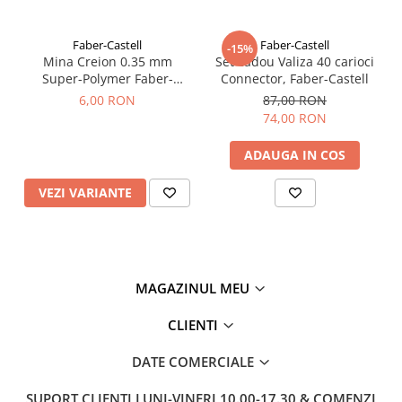
Faber-Castell
Faber-Castell
-15%
Mina Creion 0.35 mm
Set cadou Valiza 40 carioci
Super-Polymer Faber-
Connector, Faber-Castell
Castell
6,00 RON
87,00 RON
74,00 RON
ADAUGA IN COS
VEZI VARIANTE
MAGAZINUL MEU
CLIENTI
DATE COMERCIALE
SUPORT CLIENTI
LUNI-VINERI 10.00-17.30 & COMENZI