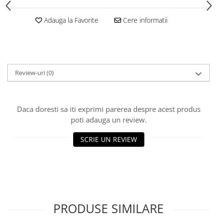
Clairefontaine
Adauga la Favorite
Cere informatii
Lyra
Aristo
Elmers
Fara
Review-uri
(0)
Standardgraph
Panini
Daca doresti sa iti exprimi parerea despre acest produs
World Cup 2026
poti adauga un review.
Papermate
Pilot
SCRIE UN REVIEW
Precision
PRODUSE SIMILARE