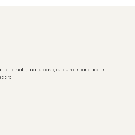
 suprafata mata, matasoasa, cu puncte cauciucate.
usoara.