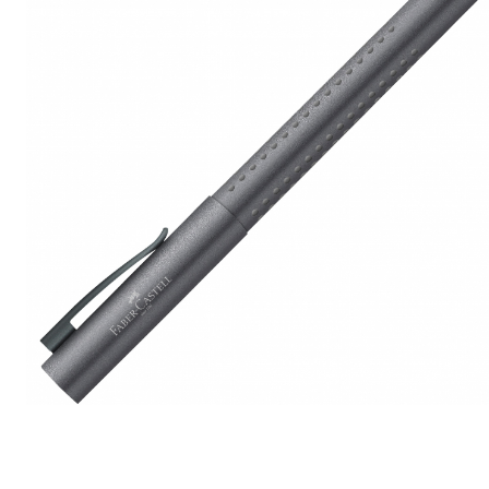
Clairefontaine
Lyra
Aristo
Elmers
Fara
Standardgraph
Panini
World Cup 2026
Papermate
Pilot
Precision