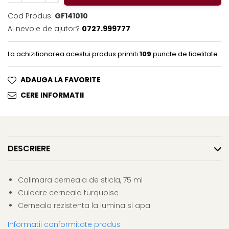
Clairefontaine
Cod Produs:
GF141010
Lyra
Ai nevoie de ajutor?
0727.999777
Aristo
Elmers
La achizitionarea acestui produs primiti
109
puncte de fidelitate
Fara
ADAUGA LA FAVORITE
Standardgraph
CERE INFORMATII
Panini
World Cup 2026
Papermate
Pilot
DESCRIERE
Precision
Calimara cerneala de sticla, 75 ml
Culoare cerneala turquoise
Cerneala rezistenta la lumina si apa
Informatii conformitate produs