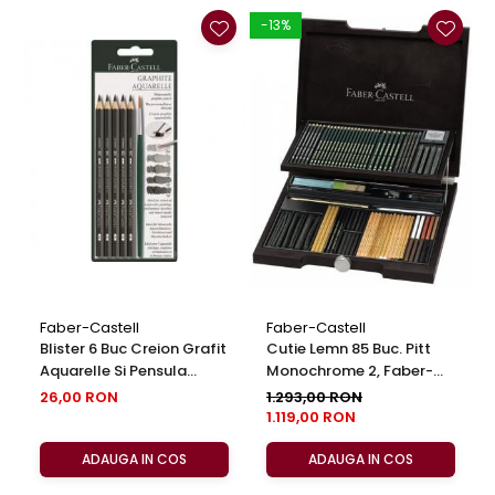
-13%
-
Faber-Castell
Faber-Castell
Blister 6 Buc Creion Grafit
Cutie Lemn 85 Buc. Pitt
Aquarelle Si Pensula
Monochrome 2, Faber-
Faber-Castell
Castell
26,00 RON
1.293,00 RON
1.119,00 RON
ADAUGA IN COS
ADAUGA IN COS