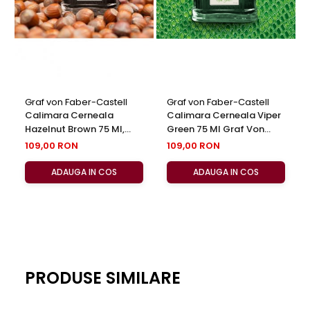
Graf von Faber-Castell
Graf von Faber-Castell
Calimara Cerneala
Calimara Cerneala Viper
Hazelnut Brown 75 Ml,
Green 75 Ml Graf Von
Graf Von Faber-Castell
Faber-Castell
109,00 RON
109,00 RON
ADAUGA IN COS
ADAUGA IN COS
PRODUSE SIMILARE