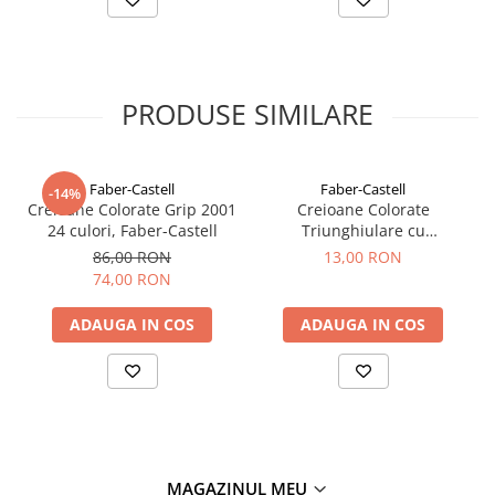
PRODUSE SIMILARE
Faber-Castell
Faber-Castell
-14%
Creioane Colorate Grip 2001
Creioane Colorate
24 culori, Faber-Castell
Triunghiulare cu
Ascutitoare Eco 12 culori
86,00 RON
13,00 RON
Faber-Castell
74,00 RON
ADAUGA IN COS
ADAUGA IN COS
MAGAZINUL MEU