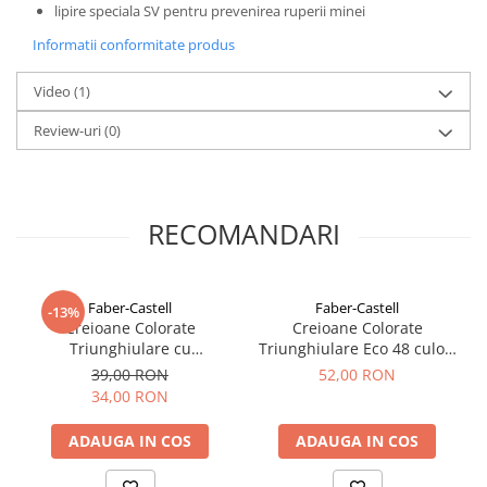
lipire speciala SV pentru prevenirea ruperii minei
Informatii conformitate produs
Video
(1)
Review-uri
(0)
RECOMANDARI
Faber-Castell
Faber-Castell
-13%
Creioane Colorate
Creioane Colorate
Triunghiulare cu
Triunghiulare Eco 48 culori
Ascutitoare Eco 36 culori
cu Ascutitoare Faber-Castell
39,00 RON
52,00 RON
Faber-Castell
34,00 RON
ADAUGA IN COS
ADAUGA IN COS