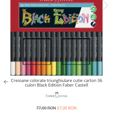
EberhardFaber
Radiere
Graf von Faber-Castell
Corectoare, Lipici
Molotow
Caiete si Blocuri desen
Pelikan
Penare si Rucsaci
Rotring
Markere Machiaj
Herlitz
Rigle echere
Kreul
Leuchtturm1917
Penac
Consumabile
Schneider
Creioane colorate triunghiulare cutie carton 36
culori Black Edition Faber Castell
Sharpie
Mont Marte
Oxford
77,00 RON
67,00 RON
M+R