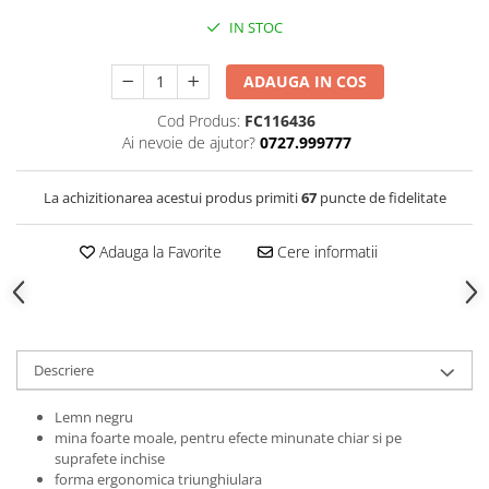
Clairefontaine
IN STOC
Lyra
Aristo
ADAUGA IN COS
Elmers
Cod Produs:
FC116436
Ai nevoie de ajutor?
0727.999777
Fara
Standardgraph
La achizitionarea acestui produs primiti
67
puncte de fidelitate
Panini
World Cup 2026
Adauga la Favorite
Cere informatii
Papermate
Pilot
Precision
Descriere
Lemn negru
mina foarte moale, pentru efecte minunate chiar si pe
suprafete inchise
forma ergonomica triunghiulara