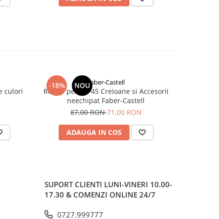
Faber-Castell
-18%
NOU
-16%
e culori
Rollup pentru 45 Creioane si Accesorii
Set 6 Bu
neechipat Faber-Castell
87,00 RON
71,00 RON
3
ADAUGA IN COS
AD
SUPORT CLIENTI
LUNI-VINERI 10.00-
17.30 & COMENZI ONLINE 24/7
0727.999777