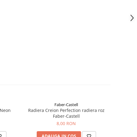
Faber-Castell
NOU
 Neon
Radiera Creion Perfection radiera roz
Radiera M
Faber-Castell
8,00 RON
ADAUGA IN COS
AD