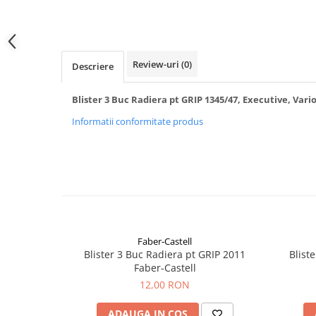
Clairefontaine
Distribuie
pe
Lyra
Facebook
Aristo
Review-uri
(0)
Descriere
Elmers
Fara
Blister 3 Buc Radiera pt GRIP 1345/47, Executive, Vario
Standardgraph
Informatii conformitate produs
Panini
World Cup 2026
Papermate
Pilot
Precision
Faber-Castell
Blister 3 Buc Radiera pt GRIP 2011
Blist
Faber-Castell
12,00 RON
ADAUGA IN COS