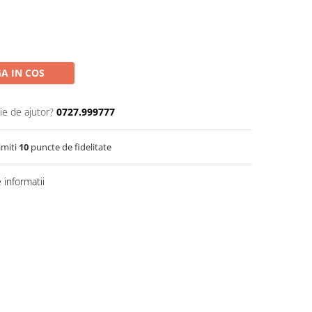
A IN COS
ie de ajutor?
0727.999777
imiti
10
puncte de fidelitate
informatii