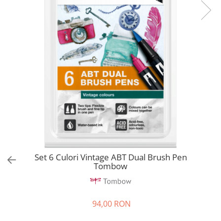
EberhardFaber
Radiere
Graf von Faber-Castell
Corectoare, Lipici
Molotow
Caiete si Blocuri desen
Pelikan
Penare si Rucsaci
Rotring
Markere Machiaj
Herlitz
Rigle echere
Kreul
Leuchtturm1917
Penac
Consumabile
Schneider
Set 6 Culori Vintage ABT Dual Brush Pen
Tombow
Sharpie
Mont Marte
Oxford
94,00 RON
M+R