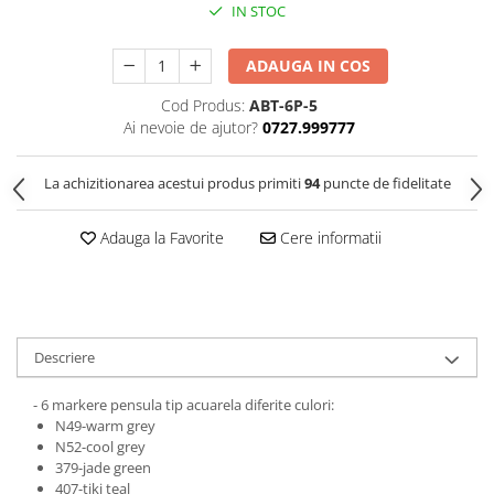
IN STOC
Clairefontaine
Lyra
ADAUGA IN COS
Aristo
Cod Produs:
ABT-6P-5
Elmers
Ai nevoie de ajutor?
0727.999777
Fara
La achizitionarea acestui produs primiti
94
puncte de fidelitate
Standardgraph
Panini
Adauga la Favorite
Cere informatii
World Cup 2026
Papermate
Pilot
Precision
Descriere
- 6 markere pensula tip acuarela diferite culori:
N49-warm grey
N52-cool grey
379-jade green
407-tiki teal