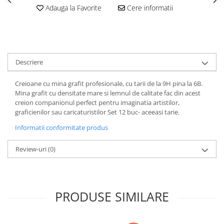
Clairefontaine
Adauga la Favorite
Cere informatii
Lyra
Aristo
Elmers
Descriere
Fara
Creioane cu mina grafit profesionale, cu tarii de la 9H pina la 6B.
Standardgraph
Mina grafit cu densitate mare si lemnul de calitate fac din acest
Panini
creion companionul perfect pentru imaginatia artistilor,
graficienilor sau caricaturistilor Set 12 buc- aceeasi tarie.
World Cup 2026
Informatii conformitate produs
Papermate
Pilot
Review-uri
(0)
Precision
PRODUSE SIMILARE