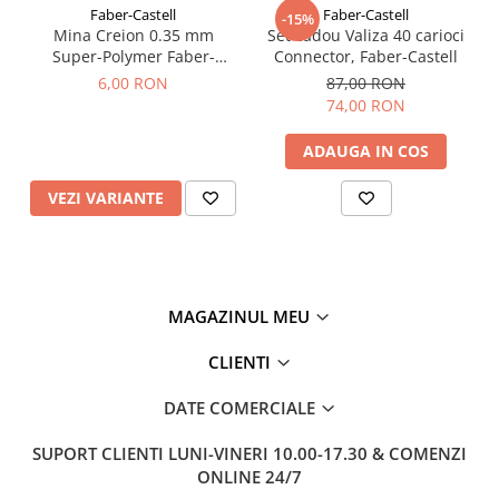
Faber-Castell
Faber-Castell
-15%
Mina Creion 0.35 mm
Set cadou Valiza 40 carioci
Super-Polymer Faber-
Connector, Faber-Castell
Castell
6,00 RON
87,00 RON
74,00 RON
ADAUGA IN COS
VEZI VARIANTE
MAGAZINUL MEU
CLIENTI
DATE COMERCIALE
SUPORT CLIENTI
LUNI-VINERI 10.00-17.30 & COMENZI
ONLINE 24/7