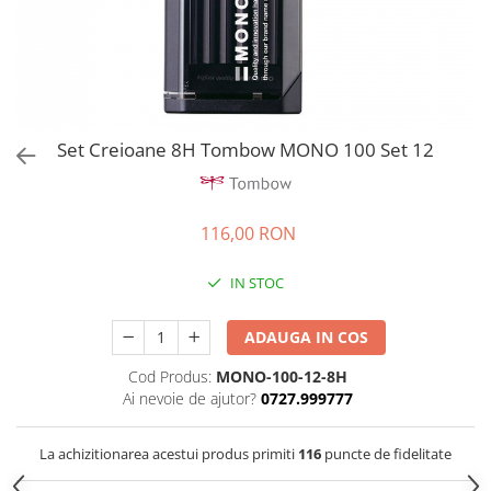
EberhardFaber
Radiere
Graf von Faber-Castell
Corectoare, Lipici
Molotow
Caiete si Blocuri desen
Pelikan
Penare si Rucsaci
Rotring
Set Creioane 8H Tombow MONO 100 Set 12
Markere Machiaj
Herlitz
Rigle echere
Kreul
116,00 RON
Leuchtturm1917
Penac
IN STOC
Consumabile
Schneider
ADAUGA IN COS
Sharpie
Cod Produs:
MONO-100-12-8H
Ai nevoie de ajutor?
0727.999777
Mont Marte
Oxford
La achizitionarea acestui produs primiti
116
puncte de fidelitate
M+R