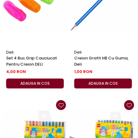
EberhardFaber
Foarfeci
Graf von Faber-Castell
Radiere
Molotow
Corectoare, Lipici
Pelikan
Caiete si Blocuri desen
Rotring
Penare si Rucsaci
Herlitz
Markere Machiaj
Deli
Deli
Kreul
Set 4 Buc.Grip Cauciucat
Creion Grafit HB Cu Guma,
Rigle echere
Pentru Creion DELI
Deli
Leuchtturm1917
4,00 RON
1,00 RON
Penac
ADAUGA IN COS
ADAUGA IN COS
Consumabile
Schneider
Sharpie
Mont Marte
Oxford
M+R