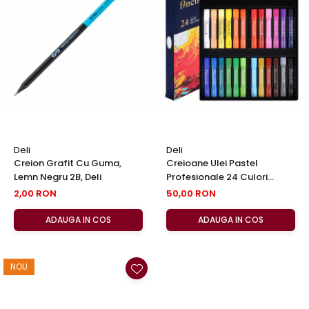
Deli
Deli
Creion Grafit Cu Guma,
Creioane Ulei Pastel
Lemn Negru 2B, Deli
Profesionale 24 Culori
Finenolo, Deli
2,00 RON
50,00 RON
ADAUGA IN COS
ADAUGA IN COS
NOU