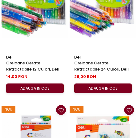
Clairefontaine
Lyra
Aristo
Elmers
Fara
Standardgraph
Deli
Deli
Panini
Creioane Cerate
Creioane Cerate
Retractabile 12 Culori, Deli
Retractabile 24 Culori, Deli
World Cup 2026
14,00 RON
26,00 RON
Papermate
Pilot
ADAUGA IN COS
ADAUGA IN COS
Precision
NOU
NOU