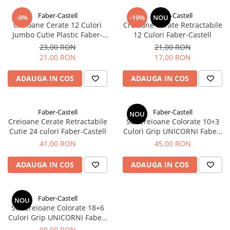
EberhardFaber
Radiere
Faber-Castell
Faber-Castell
Graf von Faber-Castell
-9%
-19%
NOU
Corectoare, Lipici
Creioane Cerate 12 Culori
Creioane Cerate Retractabile
Molotow
Jumbo Cutie Plastic Faber-
12 Culori Faber-Castell
Caiete si Blocuri desen
Castell
23,00 RON
21,00 RON
Pelikan
Penare si Rucsaci
21,00 RON
17,00 RON
Rotring
Markere Machiaj
ADAUGA IN COS
ADAUGA IN COS
Herlitz
Rigle echere
Kreul
Leuchtturm1917
Faber-Castell
Faber-Castell
NOU
Creioane Cerate Retractabile
Set Creioane Colorate 10+3
Penac
Cutie 24 culori Faber-Castell
Culori Grip UNICORNI Faber-
Castell
Consumabile
41,00 RON
45,00 RON
Schneider
ADAUGA IN COS
ADAUGA IN COS
Sharpie
Mont Marte
Faber-Castell
NOU
Oxford
Set Creioane Colorate 18+6
Culori Grip UNICORNI Faber-
M+R
Castell
90,00 RON