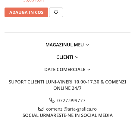
Clairefontaine
ADAUGA IN COS
Lyra
Aristo
Elmers
Fara
MAGAZINUL MEU
Standardgraph
CLIENTI
Panini
World Cup 2026
DATE COMERCIALE
Papermate
SUPORT CLIENTI
LUNI-VINERI 10.00-17.30 & COMENZI
Pilot
ONLINE 24/7
Precision
0727.999777
comenzi@arta-grafica.ro
SOCIAL
URMARESTE-NE IN SOCIAL MEDIA